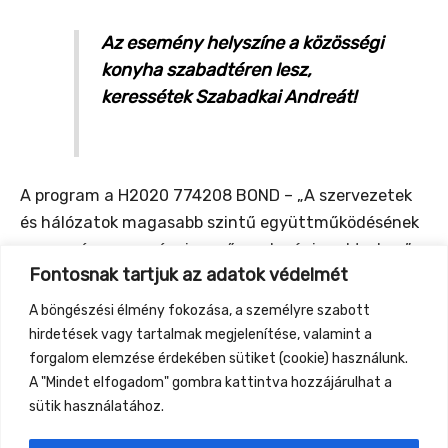
Az esemény helyszíne a közösségi
konyha szabadtéren lesz,
keressétek Szabadkai Andreát!
A program a H2020 774208 BOND – „A szervezetek
és hálózatok magasabb szintű együttműködésének
szervezése az európai mezőgazdasági szektorban”
Fontosnak tartjuk az adatok védelmét
projekt keretein belül, annak támogatásával valósul
meg.
A böngészési élmény fokozása, a személyre szabott
hirdetések vagy tartalmak megjelenítése, valamint a
LETÖLTHETŐ BOND Nemzeti Workshop programja
forgalom elemzése érdekében sütiket (cookie) használunk.
A "Mindet elfogadom" gombra kattintva hozzájárulhat a
sütik használatához.