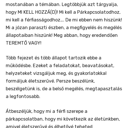
mostanában a témában. Legtöbbjük azt tárgyalja,
hogy MI KELL HOZZÁ(D)! Mi kell a Párkapcsolatodhoz,
mi kell a férfiasságodhoz…. De mi ebben nem hiszünk!
Mi a józan paraszti észben, a megfigyelés és megélés
állapotaiban hiszünk! Meg abban, hogy eredendően
TEREMTŐ VAGY!
Több fejezet és több állapot tartozik ebbe a
működésbe. Ezeket a feladatokat, beavatásokat,
helyzeteket vizsgáljuk meg, és gyakorlatokkal
formáljuk életszerűvé. Persze beszélünk,
beszélgetünk is, de a belső megélés, megtapasztalás
a legfontosabb.
Átbeszéljük, hogy mi a férfi szerepe a
párkapcsolatban, hogy mi következik az életünkben,
amivel életszerűvé és élhetővé teheted