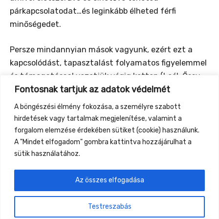
párkapcsolatodat…és leginkább élheted férfi
minőségedet.
Persze mindannyian mások vagyunk, ezért ezt a
kapcsolódást, tapasztalást folyamatos figyelemmel
és támogatással vezetjük végig ketten (Leél-Őssy
Fontosnak tartjuk az adatok védelmét
Tamás és Deák Csaba). Ha úgy érzed, a jelenkor
párkapcsolati mintáit felül kell vizsgálni, a
A böngészési élmény fokozása, a személyre szabott
működéseit meg kell újítani, akkor tarts velünk, és
hirdetések vagy tartalmak megjelenítése, valamint a
legyen kézzelfogható tapasztalásod e témáról!
forgalom elemzése érdekében sütiket (cookie) használunk.
A "Mindet elfogadom" gombra kattintva hozzájárulhat a
sütik használatához.
Az összes elfogadása
←
Previous Event
Next Event
→
Testreszabás
Gyüttment Találkozó, 2026. augusztus 27-30.,