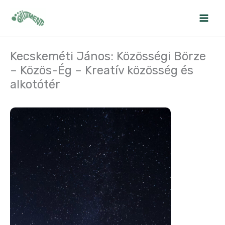
Skip
to
content
Kecskeméti János: Közösségi Börze
– Közös-Ég – Kreatív közösség és
alkotótér