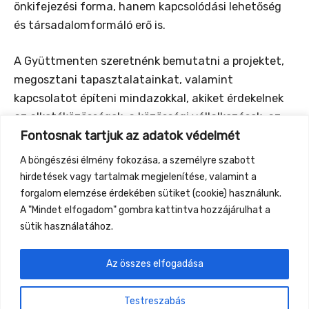
önkifejezési forma, hanem kapcsolódási lehetőség
és társadalomformáló erő is.
A Gyüttmenten szeretnénk bemutatni a projektet,
megosztani tapasztalatainkat, valamint
kapcsolatot építeni mindazokkal, akiket érdekelnek
az alkotóközösségek, a közösségi vállalkozások, az
Fontosnak tartjuk az adatok védelmét
alternatív életutak vagy a közösségi működés új
formái. Ha kíváncsi vagy arra, hogyan születik egy
A böngészési élmény fokozása, a személyre szabott
ilyen kezdeményezés, vagy szívesen kapcsolódnál
hirdetések vagy tartalmak megjelenítése, valamint a
hozzánk, várunk szeretettel a standunknál!
forgalom elemzése érdekében sütiket (cookie) használunk.
A "Mindet elfogadom" gombra kattintva hozzájárulhat a
sütik használatához.
Az összes elfogadása
←
Previous Event
Next Event
→
Testreszabás
Gyüttment Találkozó, 2026. augusztus 27-30.,