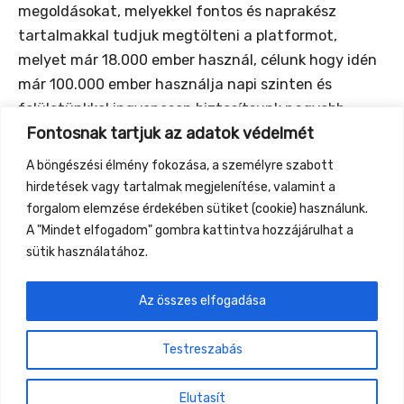
megoldásokat, melyekkel fontos és naprakész
tartalmakkal tudjuk megtölteni a platformot,
melyet már 18.000 ember használ, célunk hogy idén
már 100.000 ember használja napi szinten és
felületünkkel ingyenesen biztosítsunk nagyobb
Fontosnak tartjuk az adatok védelmét
láthatóságot azon megoldásoknak, melyek egy
ökologikusabb jövőhöz kapcsolódnak.
A böngészési élmény fokozása, a személyre szabott
https://www.beeco.hu/
hirdetések vagy tartalmak megjelenítése, valamint a
https://www.beeco.hu/rolunk
forgalom elemzése érdekében sütiket (cookie) használunk.
A "Mindet elfogadom" gombra kattintva hozzájárulhat a
sütik használatához.
Az összes elfogadása
←
Previous Event
Next Event
→
Testreszabás
Gyüttment Találkozó, 2026. augusztus 27-30.,
Csobánkapuszta
Elutasít