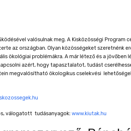
ödésével valósulnak meg. A Kisközösségi Program célj
erte az országban. Olyan közösségeket szeretnénk erős
ális ökológiai problémákra. A már létező és a jövőbe
csolni azért, hogy tapasztalatot, tudást cserélhesse
tein megvalósítható ökologikus cselekvési lehetőségek
skozossegek.hu
nos, válogatott tudásanyagok:
www.kiutak.hu