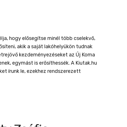
a, hogy elősegítse minél több cselekvő,
íteni, akik a saját lakóhelyükön tudnak
n létrejövő kezdeményezéseket az Új Koma
nek, egymást is erősíthessék. A Kiutak.hu
et írunk le, ezekhez rendszerezett