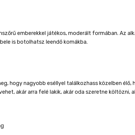
onszőrű emberekkel játékos, moderált formában. Az a
r bele is botolhatsz leendő komákba.
 meg, hogy nagyobb eséllyel találkozhass közelben élő
et, akár arra felé lakik, akár oda szeretne költözni, a
ág