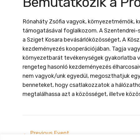
Bemutatkozik a Pr
Rónaháty Zsófia vagyok, környezetmérnök, kut
támogatásával foglalkozom. A Szentendrei-
a Sziget Kosara bevásárlóközösséget, A Köszi
kezdeményezés kooperációjában. Tagja vagyok
környezetbarát tevékenységek gyakorlatba v
rengeteg hasonló kezdeményezés élharcosaiv
nem vagyok/unk egyedül, megoszthatjuk egymá
benneteket, hogy csatlakozzatok a hálózathoz
megtalálhassa azt a közösséget, illetve közö
←
Previous Event