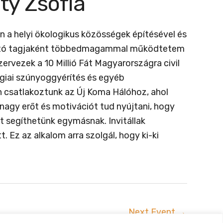
ty Zsófia
n a helyi ökologikus közösségek építésével és
lapító tagjaként többedmagammal működtetem
rvezek a 10 Millió Fát Magyarországra civil
giai szúnyoggyérítés és egyéb
 csatlakoztunk az Új Koma Hálóhoz, ahol
agy erőt és motivációt tud nyújtani, hogy
 segíthetünk egymásnak. Invitállak
Ez az alkalom arra szolgál, hogy ki-ki
Next Event
→