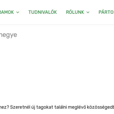
RAMOK
TUDNIVALÓK
RÓLUNK
PÁRTO
 megye
ez? Szeretnél új tagokat találni meglévő közösségedb