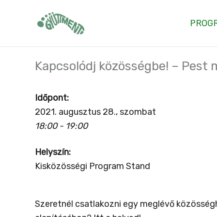
Skip
to
PROG
content
Kapcsolódj közösségbe! – Pest
Időpont:
2021. augusztus 28., szombat
18:00 - 19:00
Helyszín:
Kisközösségi Program Stand
Szeretnél csatlakozni egy meglévő közösségh