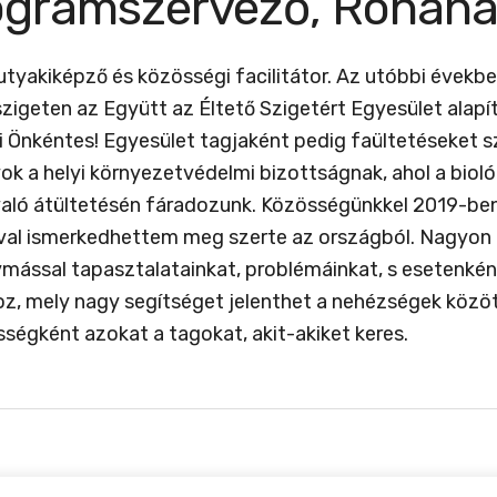
ogramszervező, Rónahá
yakiképző és közösségi facilitátor. Az utóbbi évekbe
szigeten az Együtt az Éltető Szigetért Egyesület a
 Önkéntes! Egyesület tagjaként pedig faültetéseket sze
 a helyi környezetvédelmi bizottságnak, ahol a bioló
aló átültetésén fáradozunk. Közösségünkkel 2019-ben
al ismerkedhettem meg szerte az országból. Nagyon n
ssal tapasztalatainkat, problémáinkat, s esetenként
, mely nagy segítséget jelenthet a nehézségek között. 
sségként azokat a tagokat, akit-akiket keres.