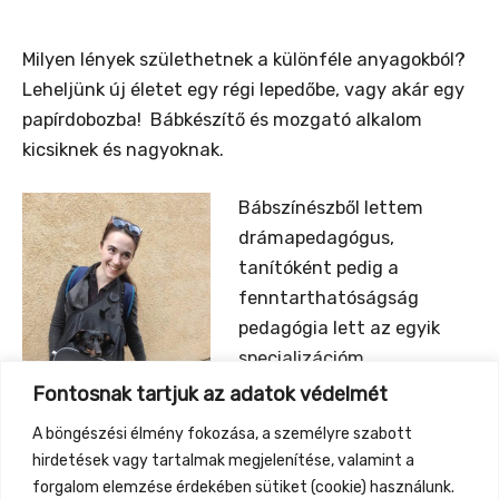
Milyen lények születhetnek a különféle anyagokból?
Leheljünk új életet egy régi lepedőbe, vagy akár egy
papírdobozba! Bábkészítő és mozgató alkalom
kicsiknek és nagyoknak.
Bábszínészből lettem
drámapedagógus,
tanítóként pedig a
fenntarthatóságság
pedagógia lett az egyik
specializációm.
Fontosnak tartjuk az adatok védelmét
A böngészési élmény fokozása, a személyre szabott
hirdetések vagy tartalmak megjelenítése, valamint a
forgalom elemzése érdekében sütiket (cookie) használunk.