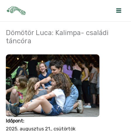
Skip
to
content
Dömötör Luca: Kalimpa- családi
táncóra
Időpont:
2025. augusztus 21., csütörtök