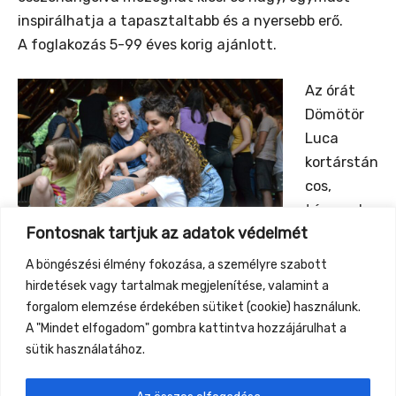
inspirálhatja a tapasztaltabb és a nyersebb erő.
A foglakozás 5-99 éves korig ajánlott.
Az órát
Dömötör
Luca
kortárstán
cos,
táncpeda
Fontosnak tartjuk az adatok védelmét
gógus,
közösségi
A böngészési élmény fokozása, a személyre szabott
táncalkotó vezeti, bájos segítője pedig legidősebb fia
hirdetések vagy tartalmak megjelenítése, valamint a
Misa lesz.
forgalom elemzése érdekében sütiket (cookie) használunk.
A "Mindet elfogadom" gombra kattintva hozzájárulhat a
sütik használatához.