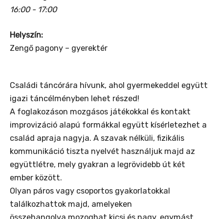
16:00 - 17:00
Helyszín:
Zengő pagony – gyerektér
Családi táncórára hívunk, ahol gyermekeddel együtt
igazi táncélményben lehet részed!
A foglakozáson mozgásos játékokkal és kontakt
improvizáció alapú formákkal együtt kísérletezhet a
család apraja nagyja. A szavak nélküli, fizikális
kommunikáció tiszta nyelvét használjuk majd az
együttlétre, mely gyakran a legrövidebb út két
ember között.
Olyan páros vagy csoportos gyakorlatokkal
találkozhattok majd, amelyeken
összehangolva mozoghat kicsi és nagy, egymást