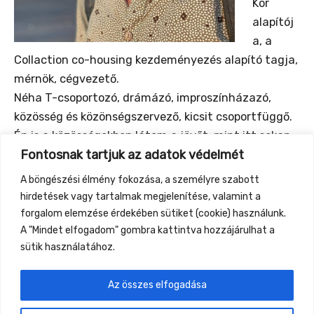
Kör
alapítój
a, a
Collaction co-housing kezdeményezés alapító tagja,
mérnök, cégvezető.
Néha T-csoportozó, drámázó, improszínházazó,
közösség és közönségszervező, kicsit csoportfüggő.
Én is a közösségekben látom a jövőt, mint itt sokan.
Fontosnak tartjuk az adatok védelmét
A sajátomat is.
Férfi kört még sosem csináltam, nagyon várom.
A böngészési élmény fokozása, a személyre szabott
Időnként zavaróan őszinte vagyok. Gyertek
hirdetések vagy tartalmak megjelenítése, valamint a
dumáljunk!
forgalom elemzése érdekében sütiket (cookie) használunk.
A "Mindet elfogadom" gombra kattintva hozzájárulhat a
sütik használatához.
Az összes elfogadása
←
Previous Event
Next Event
→