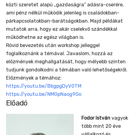
közti szeretet alapú „gazdaságra” adásra-cserére,
ami pénz nélkül működik jelenleg is családokban-
párkapcsolatokban-barátságokban. Majd példákat
mutatok arra, hogy ez akár cselekvő szándékkal
működhetne az egész világban is.
Rövid bevezetés után workshop jelleggel
foglalkoznánk a témával. Javaslom, hozzá az
előzmények meghallgatását, hogy mélyebb szinten
tudjunk gondolkodni a témában való lehetőségekről.
Előzmények a témához:
https://youtu.be/BbgpgDyV0TM
https://youtu.be/NMGpNaog9Go
Előadó
Fodor István
vagyok
több mint 20 éve
vállalkozó és