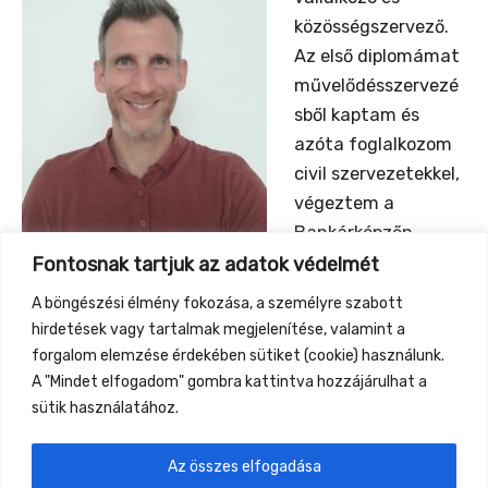
közösségszervező.
Az első diplomámat
művelődésszervezé
sből kaptam és
azóta foglalkozom
civil szervezetekkel,
végeztem a
Bankárképzőn
felsőfokú
Fontosnak tartjuk az adatok védelmét
bankszakmai képzést és dolgoztam pénzintézet
A böngészési élmény fokozása, a személyre szabott
igazgatóságában. Volt amikor érdekelt a politika,
hirdetések vagy tartalmak megjelenítése, valamint a
mára inkább az önfejlesztés és a közösségi
forgalom elemzése érdekében sütiket (cookie) használunk.
együttműködés foglalkoztat.
A "Mindet elfogadom" gombra kattintva hozzájárulhat a
sütik használatához.
Az összes elfogadása
←
Previous Event
Next Event
→