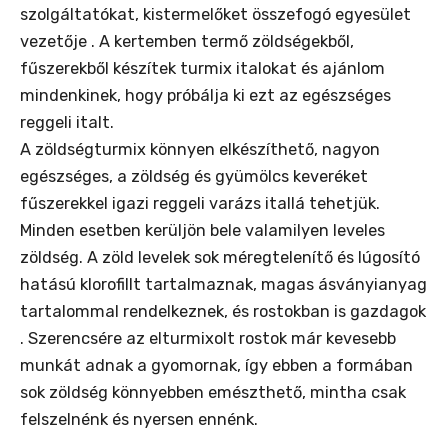
szolgáltatókat, kistermelőket összefogó egyesület
vezetője . A kertemben termő zöldségekből,
fűszerekből készítek turmix italokat és ajánlom
mindenkinek, hogy próbálja ki ezt az egészséges
reggeli italt.
A zöldségturmix könnyen elkészíthető, nagyon
egészséges, a zöldség és gyümölcs keveréket
fűszerekkel igazi reggeli varázs itallá tehetjük.
Minden esetben kerüljön bele valamilyen leveles
zöldség. A zöld levelek sok méregtelenítő és lúgosító
hatású klorofillt tartalmaznak, magas ásványianyag
tartalommal rendelkeznek, és rostokban is gazdagok
. Szerencsére az elturmixolt rostok már kevesebb
munkát adnak a gyomornak, így ebben a formában
sok zöldség könnyebben emészthető, mintha csak
felszelnénk és nyersen ennénk.