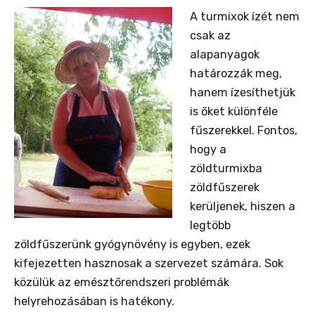
A turmixok ízét nem
csak az
alapanyagok
határozzák meg,
hanem ízesíthetjük
is őket különféle
fűszerekkel. Fontos,
hogy a
zöldturmixba
zöldfűszerek
kerüljenek, hiszen a
legtöbb
zöldfűszerünk gyógynövény is egyben, ezek
kifejezetten hasznosak a szervezet számára. Sok
közülük az emésztőrendszeri problémák
helyrehozásában is hatékony.