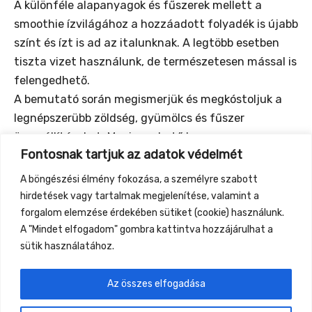
A különféle alapanyagok és fűszerek mellett a
smoothie ízvilágához a hozzáadott folyadék is újabb
színt és ízt is ad az italunknak. A legtöbb esetben
tiszta vizet használunk, de természetesen mással is
felengedhető.
A bemutató során megismerjük és megkóstoljuk a
legnépszerübb zöldség, gyümölcs és fűszer
összeállításokat. Megismerhető lesz az egyes
Fontosnak tartjuk az adatok védelmét
fűszerek egészségre gyakorolt hatása
A böngészési élmény fokozása, a személyre szabott
A programmal párhuzamosan cibere kóstolás
hirdetések vagy tartalmak megjelenítése, valamint a
ugyanitt Deák Albert vezetésével.
forgalom elemzése érdekében sütiket (cookie) használunk.
A "Mindet elfogadom" gombra kattintva hozzájárulhat a
sütik használatához.
Az összes elfogadása
←
Previous Event
Next Event
→