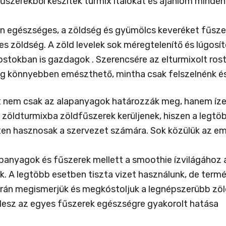
űszerekből készítek turmix italokat és ajánlom minden
 egészséges, a zöldség és gyümölcs keveréket fűszerekk
es zöldség. A zöld levelek sok méregtelenítő és lúgosít
ostokban is gazdagok . Szerencsére az elturmixolt ro
g könnyebben emészthető, mintha csak felszelnénk és
t nem csak az alapanyagok határozzák meg, hanem ízesí
 zöldturmixba zöldfűszerek kerüljenek, hiszen a legt
ten hasznosak a szervezet számára. Sok közülük az 
apanyagok és fűszerek mellett a smoothie ízvilágához a
ak. A legtöbb esetben tiszta vizet használunk, de term
án megismerjük és megkóstoljuk a legnépszerübb zöld
esz az egyes fűszerek egészségre gyakorolt hatása