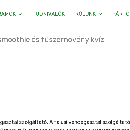
RAMOK
TUDNIVALÓK
RÓLUNK
PÁRTO
smoothie és fűszernövény kvíz
égasztal szolgáltató. A falusi vendégasztal szolgálta