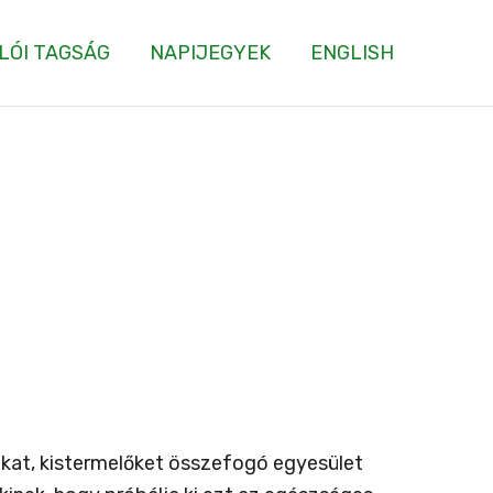
LÓI TAGSÁG
NAPIJEGYEK
ENGLISH
tókat, kistermelőket összefogó egyesület