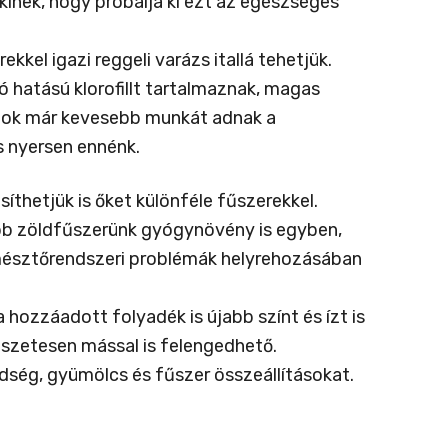
kinek, hogy próbálja ki ezt az egészséges
el igazi reggeli varázs itallá tehetjük.
ó hatású klorofillt tartalmaznak, magas
stok már kevesebb munkát adnak a
 nyersen ennénk.
thetjük is őket különféle fűszerekkel.
öbb zöldfűszerünk gyógynövény is egyben,
emésztőrendszeri problémák helyrehozásában
 hozzáadott folyadék is újabb színt és ízt is
észetesen mással is felengedhető.
ség, gyümölcs és fűszer összeállításokat.