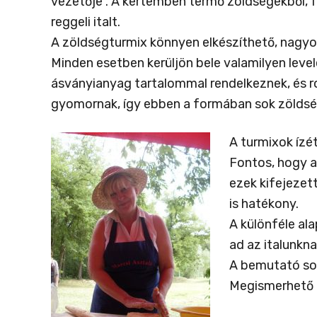
vezetője . A kertemben termő zöldségekből, f
reggeli italt.
A zöldségturmix könnyen elkészíthető, nagyon
Minden esetben kerüljön bele valamilyen level
ásványianyag tartalommal rendelkeznek, és r
gyomornak, így ebben a formában sok zöldsé
A turmixok ízé
Fontos, hogy a
ezek kifejezet
is hatékony.
A különféle al
ad az italunkn
A bemutató sor
Megismerhető l