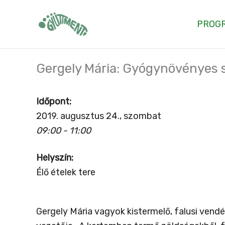
Skip
to
PROG
content
Gergely Mária: Gyógynövényes 
Időpont:
2019. augusztus 24., szombat
09:00 - 11:00
Helyszín:
Élő ételek tere
Gergely Mária vagyok kistermelő, falusi vend