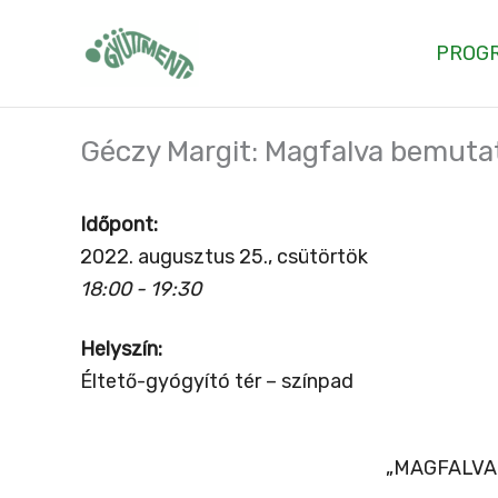
Skip
to
PROG
content
Géczy Margit: Magfalva bemuta
Időpont:
2022. augusztus 25., csütörtök
18:00 - 19:30
Helyszín:
Éltető-gyógyító tér – színpad
„MAGFALVA