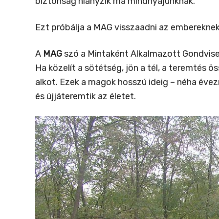
biztonság hiányzik ma mindnyájunknak.
Ezt próbálja a MAG visszaadni az embereknek
A
MAG
szó a Mintaként Alkalmazott Gondviselé
Ha közelít a sötétség, jön a tél, a teremtés
alkot. Ezek a magok hosszú ideig – néha évezr
és újjáteremtik az életet.