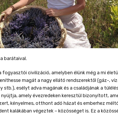
 barátaival.
a fogyasztói civilizáció, amelyben élünk még a mi élet
eníthesse magát a nagy ellátó rendszerektől (gáz-, víz
stb.), esélyt adva magának és a családjának a túlélé
yújtja, amely évezredeken keresztül bizonyított, ame
ert, kényelmes, otthont adó házat és emberhez méltó 
t kalákában végeztek – közösséget is. Ez a közösségi