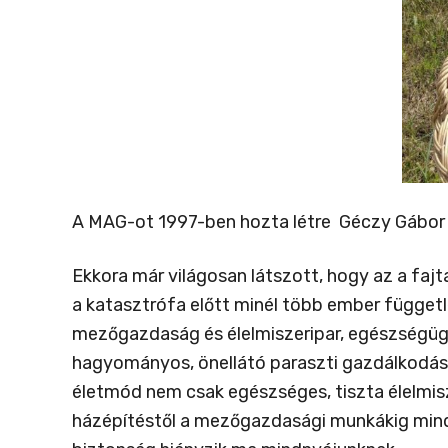
A MAG-ot 1997-ben hozta létre Géczy Gábor a
Ekkora már világosan látszott, hogy az a fajt
a katasztrófa előtt minél több ember függetl
mezőgazdaság és élelmiszeripar, egészségügy 
hagyományos, önellátó paraszti gazdálkodás n
életmód nem csak egészséges, tiszta élelmisz
házépítéstől a mezőgazdasági munkákig minden