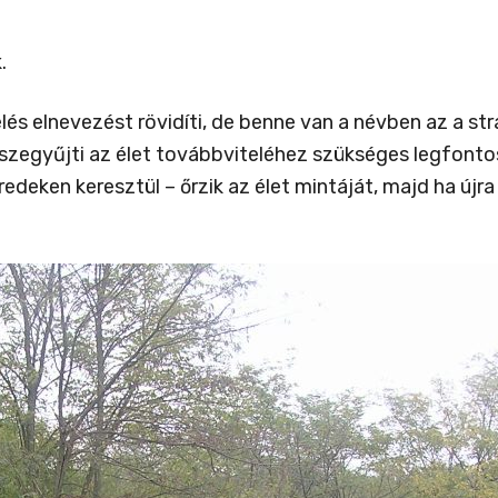
.
s elnevezést rövidíti, de benne van a névben az a stra
 összegyűjti az élet továbbviteléhez szükséges legfon
edeken keresztül – őrzik az élet mintáját, majd ha újr