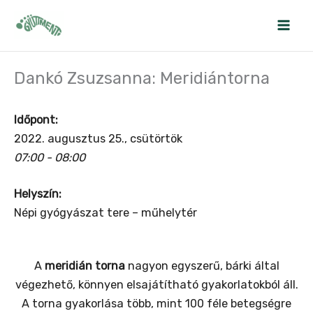
Skip
to
content
Dankó Zsuzsanna: Meridiántorna
Időpont:
2022. augusztus 25., csütörtök
07:00 - 08:00
Helyszín:
Népi gyógyászat tere – műhelytér
A
meridián torna
nagyon egyszerű, bárki által
végezhető, könnyen elsajátítható gyakorlatokból áll.
A torna gyakorlása több, mint 100 féle betegségre