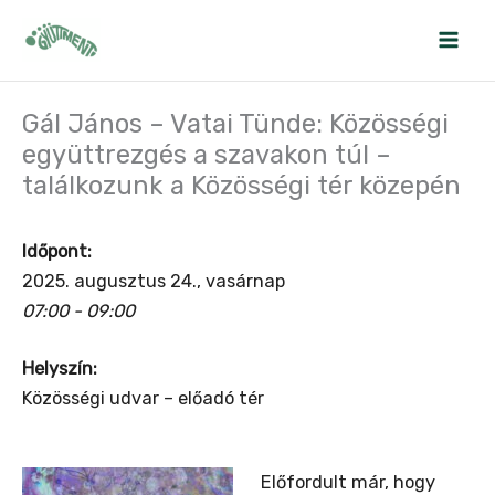
Skip
to
content
Gál János – Vatai Tünde: Közösségi
együttrezgés a szavakon túl –
találkozunk a Közösségi tér közepén
Időpont:
2025. augusztus 24., vasárnap
07:00 - 09:00
Helyszín:
Közösségi udvar – előadó tér
Előfordult már, hogy