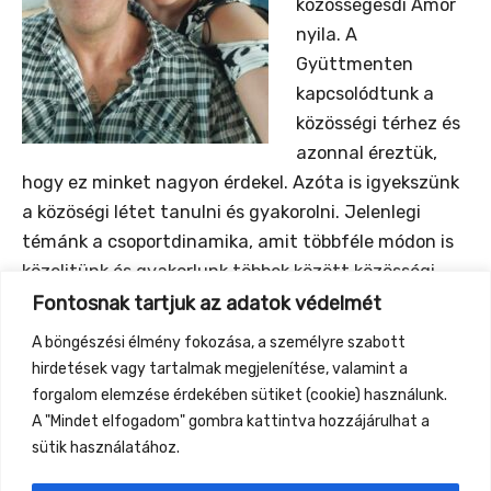
közösségesdi Ámor
nyila. A
Gyüttmenten
kapcsolódtunk a
közösségi térhez és
azonnal éreztük,
hogy ez minket nagyon érdekel. Azóta is igyekszünk
a közöségi létet tanulni és gyakorolni. Jelenlegi
témánk a csoportdinamika, amit többféle módon is
közelitünk és gyakorlunk többek között közösségi
jógával, azaz különleges, csoportos ászanákkal, ahol
Fontosnak tartjuk az adatok védelmét
megosztjuk energiáinkat.
A böngészési élmény fokozása, a személyre szabott
Most olyan kapcsolódásra hivunk benneteket, ahol
hirdetések vagy tartalmak megjelenítése, valamint a
szavak és iránymutatás nélkül gyakorolhatjuk a
forgalom elemzése érdekében sütiket (cookie) használunk.
kapcsolódást különféle módokon.
A "Mindet elfogadom" gombra kattintva hozzájárulhat a
sütik használatához.