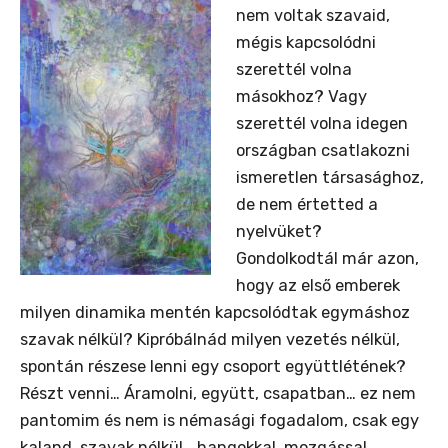
nem voltak szavaid,
mégis kapcsolódni
szerettél volna
másokhoz? Vagy
szerettél volna idegen
országban csatlakozni
ismeretlen társasághoz,
de nem értetted a
nyelvüket?
Gondolkodtál már azon,
hogy az első emberek
milyen dinamika mentén kapcsolódtak egymáshoz
szavak nélkül? Kipróbálnád milyen vezetés nélkül,
spontán részese lenni egy csoport együttlétének?
Részt venni… Áramolni, együtt, csapatban… ez nem
pantomim és nem is némasági fogadalom, csak egy
kaland, szavak nélkül… hangokkal, mozgással,