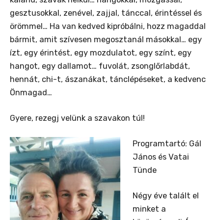
gesztusokkal, zenével, zajjal, tánccal, érintéssel és
örömmel… Ha van kedved kipróbálni, hozz magaddal
bármit, amit szívesen megosztanál másokkal… egy
ízt, egy érintést, egy mozdulatot, egy színt, egy
hangot, egy dallamot… fuvolát, zsonglőrlabdát,
hennát, chi-t, ászanákat, tánclépéseket, a kedvenc
Önmagad…
Gyere, rezegj velünk a szavakon túl!
Programtartó: Gál
János és Vatai
Tünde
Négy éve talált el
minket a