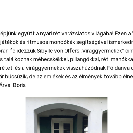
pjünk együtt a nyári rét varázslatos világába! Ezen a
átékok és ritmusos mondókák segítségével ismerkedn
rán felidézzük Sibylle von Olfers „Virággyermekek” cí
 és találkoznak méhecskékkel, pillangókkal, réti manókk
a rétet, és a virággyermekek visszahúzódnak Földanya 
r búcsúzik, de az emlékek és az élmények tovább élnek
Árvai Boris