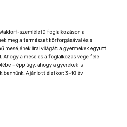
 Waldorf-szemléletű foglalkozáson a
ek meg a természet körforgásával és a
mű meséjének lírai világát: a gyermekek együtt
al. Ahogy a mese és a foglalkozás vége felé
ölébe – épp úgy, ahogy a gyerekek is
 bennünk. Ajánlott életkor: 3–10 év