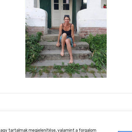
tment Találkozó, 2026. augusztus 27-30., Csobánkap
agy tartalmak megjelenítése, valamint a forgalom