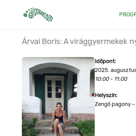
Skip
to
PROG
content
Árvai Boris: A virággyermekek n
Időpont:
2025. augusztus
10:00 - 11:00
Helyszín:
Zengő pagony – 