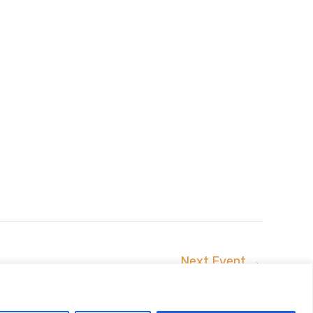
Next Event
→
uszta