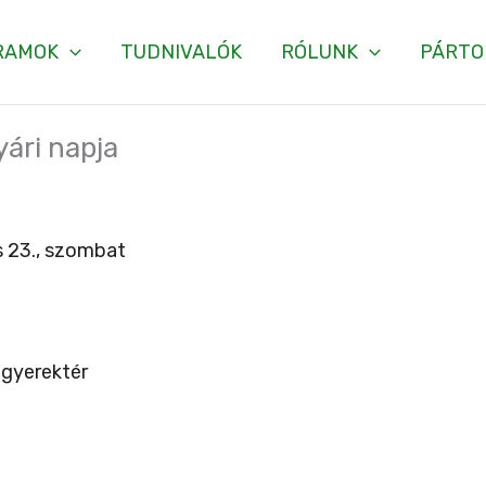
RAMOK
TUDNIVALÓK
RÓLUNK
PÁRTO
yári napja
 23., szombat
gyerektér