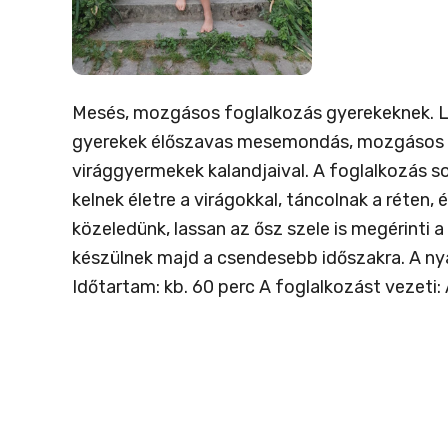
Mesés, mozgásos foglalkozás gyerekeknek. Lé
gyerekek élőszavas mesemondás, mozgásos j
virággyermekek kalandjaival. A foglalkozás so
kelnek életre a virágokkal, táncolnak a réten,
közeledünk, lassan az ősz szele is megérinti 
készülnek majd a csendesebb időszakra. A nyá
Időtartam: kb. 60 perc A foglalkozást vezeti: 