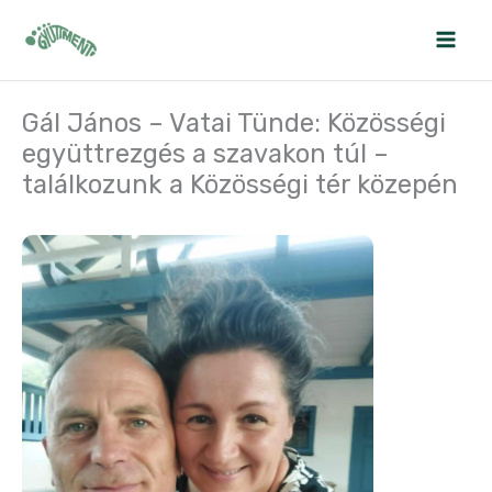
Skip
to
content
Gál János – Vatai Tünde: Közösségi
együttrezgés a szavakon túl –
találkozunk a Közösségi tér közepén