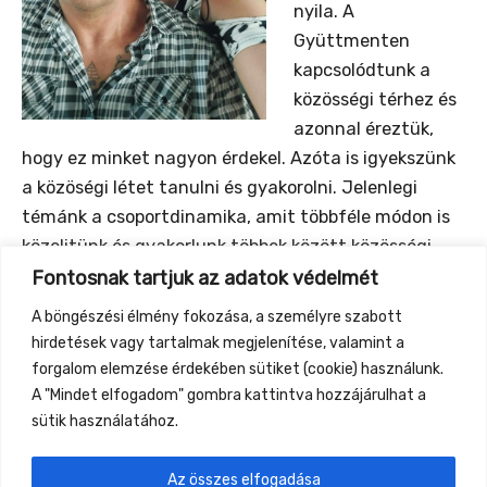
nyila. A
Gyüttmenten
kapcsolódtunk a
közösségi térhez és
azonnal éreztük,
hogy ez minket nagyon érdekel. Azóta is igyekszünk
a közöségi létet tanulni és gyakorolni. Jelenlegi
témánk a csoportdinamika, amit többféle módon is
közelitünk és gyakorlunk többek között közösségi
jógával, azaz különleges, csoportos ászanákkal, ahol
Fontosnak tartjuk az adatok védelmét
megosztjuk energiáinkat.
A böngészési élmény fokozása, a személyre szabott
Most olyan kapcsolódásra hivunk benneteket, ahol
hirdetések vagy tartalmak megjelenítése, valamint a
szavak és iránymutatás nélkül gyakorolhatjuk a
forgalom elemzése érdekében sütiket (cookie) használunk.
kapcsolódást különféle módokon.
A "Mindet elfogadom" gombra kattintva hozzájárulhat a
sütik használatához.
Az összes elfogadása
←
Previous Event
Next Event
→