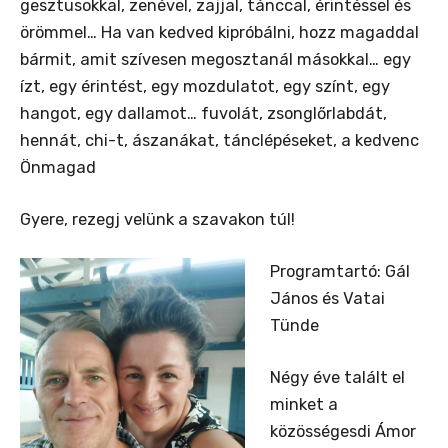
gesztusokkal, zenével, zajjal, tánccal, érintéssel és
örömmel… Ha van kedved kipróbálni, hozz magaddal
bármit, amit szívesen megosztanál másokkal… egy
ízt, egy érintést, egy mozdulatot, egy színt, egy
hangot, egy dallamot… fuvolát, zsonglőrlabdát,
hennát, chi-t, ászanákat, tánclépéseket, a kedvenc
Önmagad
Gyere, rezegj velünk a szavakon túl!
Programtartó: Gál
János és Vatai
Tünde
Négy éve talált el
minket a
közösségesdi Ámor