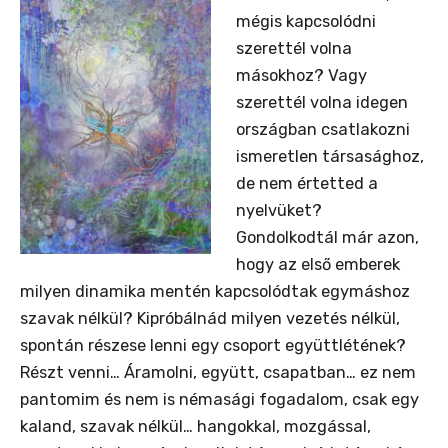
mégis kapcsolódni
szerettél volna
másokhoz? Vagy
szerettél volna idegen
országban csatlakozni
ismeretlen társasághoz,
de nem értetted a
nyelvüket?
Gondolkodtál már azon,
hogy az első emberek
milyen dinamika mentén kapcsolódtak egymáshoz
szavak nélkül? Kipróbálnád milyen vezetés nélkül,
spontán részese lenni egy csoport együttlétének?
Részt venni… Áramolni, együtt, csapatban… ez nem
pantomim és nem is némasági fogadalom, csak egy
kaland, szavak nélkül… hangokkal, mozgással,