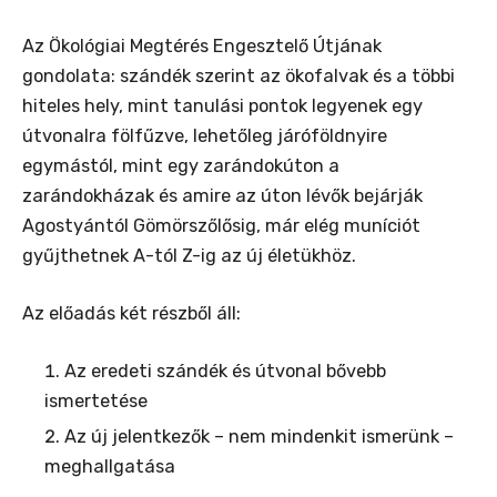
Az Ökológiai Megtérés Engesztelő Útjának
gondolata: szándék szerint az ökofalvak és a többi
hiteles hely, mint tanulási pontok legyenek egy
útvonalra fölfűzve, lehetőleg járóföldnyire
egymástól, mint egy zarándokúton a
zarándokházak és amire az úton lévők bejárják
Agostyántól Gömörszőlősig, már elég muníciót
gyűjthetnek A-tól Z-ig az új életükhöz.
Az előadás két részből áll:
Az eredeti szándék és útvonal bővebb
ismertetése
Az új jelentkezők – nem mindenkit ismerünk –
meghallgatása