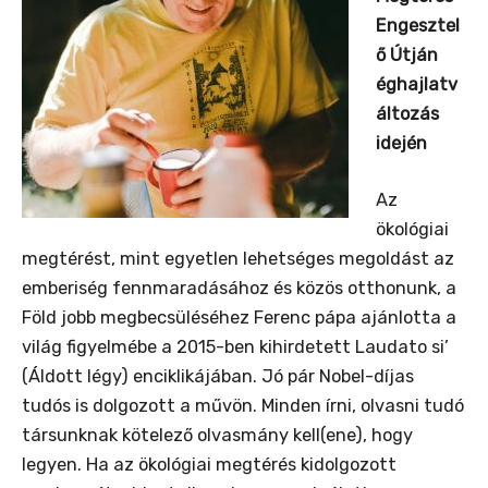
Engesztel
ő Útján
éghajlatv
áltozás
idején
Az
ökológiai
megtérést, mint egyetlen lehetséges megoldást az
emberiség fennmaradásához és közös otthonunk, a
Föld jobb megbecsüléséhez Ferenc pápa ajánlotta a
világ figyelmébe a 2015-ben kihirdetett Laudato si’
(Áldott légy) enciklikájában.
Jó pár Nobel-díjas
tudós is dolgozott a művön. Minden írni, olvasni tudó
társunknak kötelező olvasmány kell(ene), hogy
legyen. Ha az ökológiai megtérés kidolgozott