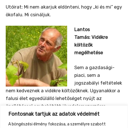
Utóirat: Mi nem akarjuk eldönteni, hogy „ki és mi” egy
ökofalu. Mi csináljuk.
Lantos
Tamás:
Vidékre
költözők
megélhetése
Sem a gazdasági-
piaci, sem a
jogszabályi feltételek
nem kedveznek a vidékre költözőknek. Ugyanakkor a
falusi élet egyedülálló lehetőséget nyújt az
önellátással egybekötött jövedelemszerzésre.
Fontosnak tartjuk az adatok védelmét
Ennek kihasználása alkalmat ad egy magasabb
életminőséghez vezető életmódváltásra is. Tudatos
A böngészési élmény fokozása, a személyre szabott