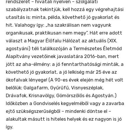
rendszerét – hivatali nyelven – szolgálati
szabályzatnak tekintjük, kell hozzá egy végrehajtási
utasítás is: minta, példa, követhető jó gyakorlat és
hit. Valahogy így: „ha szakrálisan nem vagyunk
organikusak, praktikusan nem megy”. Hát erre adott
választ a Magyar Élőfalu Hálózat az aktuális (XIX.
agostyáni) téli találkozóján a Természetes Életmód
Alapítvány vezetőinek javaslatára 2016-ban, mert
jött az aha-élmény: a jó fenntarthatósági minták, a
követhető jó gyakorlat, a jó lelkiség már 25 éve az
ökofalvak lényege! (A 90-es évek elején még hét volt
belőlük: Galgafarm, Gyűrűfű, Visnyeszéplak,
Drávafok, Krisnavölgy, Gömörszőlős és Agostyán.)
Időközben a Gondviselés kegyelméből vagy a zavarba
ejtő szükségszerűségből – mindenki döntse el –
alakultak másutt is hiteles helyek és ez nagyon is jó
így.