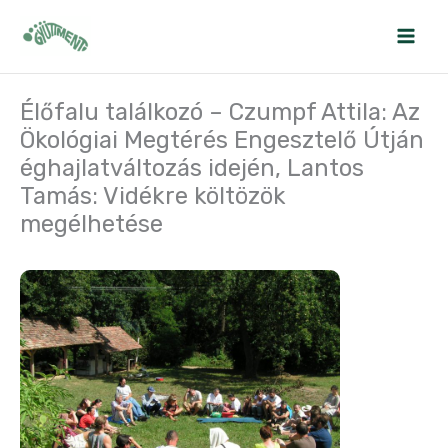
Skip
to
content
Élőfalu találkozó – Czumpf Attila: Az
Ökológiai Megtérés Engesztelő Útján
éghajlatváltozás idején, Lantos
Tamás: Vidékre költözök
megélhetése