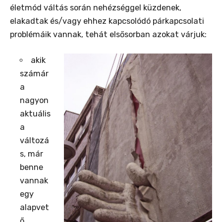
életmód váltás során nehézséggel küzdenek,
elakadtak és/vagy ehhez kapcsolódó párkapcsolati
problémáik vannak, tehát elsősorban azokat várjuk:
akik
számár
a
nagyon
aktuális
a
változá
s, már
benne
vannak
egy
alapvet
ő