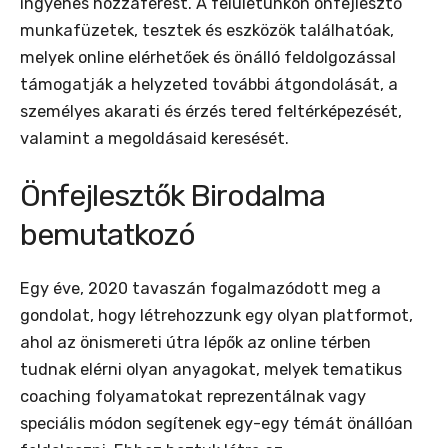
ingyenes hozzáférést. A felületünkön önfejlesztő
munkafüzetek, tesztek és eszközök találhatóak,
melyek online elérhetőek és önálló feldolgozással
támogatják a helyzeted további átgondolását, a
személyes akarati és érzés tered feltérképezését,
valamint a megoldásaid keresését.
Önfejlesztők Birodalma
bemutatkozó
Egy éve, 2020 tavaszán fogalmazódott meg a
gondolat, hogy létrehozzunk egy olyan platformot,
ahol az önismereti útra lépők az online térben
tudnak elérni olyan anyagokat, melyek tematikus
coaching folyamatokat reprezentálnak vagy
speciális módon segítenek egy-egy témát önállóan