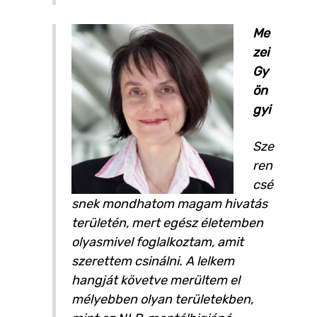
Me
zei
Gy
ön
gyi
Sze
ren
csé
snek mondhatom magam hivatás
területén, mert egész életemben
olyasmivel foglalkoztam, amit
szerettem csinálni. A lelkem
hangját követve merültem el
mélyebben olyan területekben,