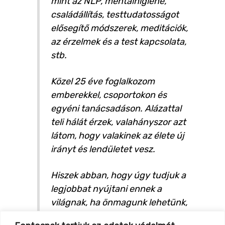
mint az NLP, mentálhigiéné,
családállítás, testtudatosságot
elősegítő módszerek, meditációk,
az érzelmek és a test kapcsolata,
stb.
Közel 25 éve foglalkozom
emberekkel, csoportokon és
egyéni tanácsadáson. Alázattal
teli hálát érzek, valahányszor azt
látom, hogy valakinek az élete új
irányt és lendületet vesz.
Hiszek abban, hogy úgy tudjuk a
legjobbat nyújtani ennek a
világnak, ha önmagunk lehetünk,
és ebben támogatjuk a többieket