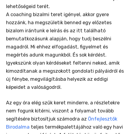
lehetőségeid terét.
A coaching bizalmi teret igényel, akkor gyere
hozzánk, ha megszületik benned egy előzetes
bizalom irántunk e leírás és az itt található
bemutatkozásunk alapján, hogy tudj beszélni
magadról. Mi ehhez elfogadást, figyelmet és
megértés adunk magunkból. És sok kérdést.
Igyekszünk olyan kérdéseket feltenni neked, amik
kimozdítanak a megszokott gondolati pályáidról és
új fénybe, megvilágításba helyezik az eddigi
képeidet a valóságodról.
Az egy óra elég szűk keret minderre, a részletekre
nem fogunk kitérni, viszont a folyamat tovább
segítésére biztosítjuk számodra az
Önfejlesztők
Birodalma
teljes termékpalettájához való egy havi