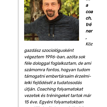
a
coa
ch,
tré
ner
,
Köz
gazdász szociológusként
végeztem 1996-ban, azóta sok
féle dologgal foglalkoztam, de ami
számomra fontos, hogyan tudom
támogatni embertársaim érzelmi-
lelki fejlődését a tudatosodás
útján. Coaching folyamatokat
vezetek és tréningeket tartok már
15 éve. Egyéni folyamatokban