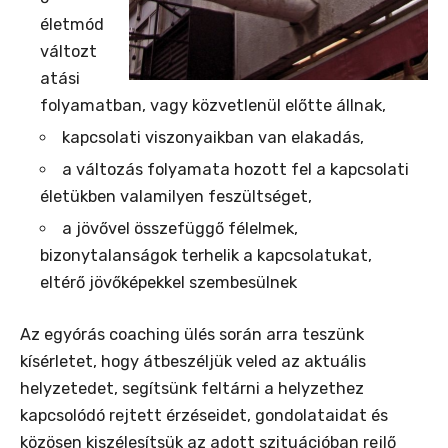
életmód
változt
atási
folyamatban, vagy közvetlenül előtte állnak,
kapcsolati viszonyaikban van elakadás,
a változás folyamata hozott fel a kapcsolati
életükben valamilyen feszültséget,
a jövővel összefüggő félelmek,
bizonytalanságok terhelik a kapcsolatukat,
eltérő jövőképekkel szembesülnek
Az egyórás coaching ülés során arra teszünk
kísérletet, hogy átbeszéljük veled az aktuális
helyzetedet, segítsünk feltárni a helyzethez
kapcsolódó rejtett érzéseidet, gondolataidat és
közösen kiszélesítsük az adott szituációban rejlő