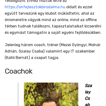
feldolgozni. Ehhez hoztuk létre az
https://onfejlesztokbirodalma.hu
oldalt és ezzel
együtt tervezünk egy klubot működtetni, ahol az
önismeretre vágyok mind az online, mind az offline
térben tudnak találkozni, tapasztalataikat kicserélni
és egymást támogatni a saját egyéni fejlődésükben.
Jelenleg három coach, tréner (Mezei Gyöngyi, Molnár
Adrián, Szalay Csaba) valamint egy IT szakember
(Kalló Bernát) a csapat tagja.
Coachok
Sza
lay
Cs
ab