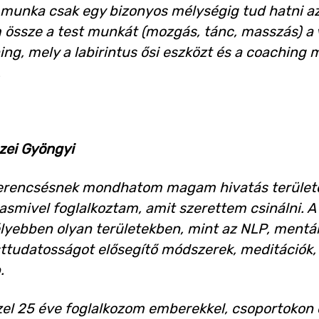
v munka csak egy bizonyos mélységig tud hatni 
össze a test munkát (mozgás, tánc, masszás) a v
ing, mely a labirintus ősi eszközt és a coaching 
.
zei Gyöngyi
erencsésnek mondhatom magam hivatás területé
asmivel foglalkoztam, amit szerettem csinálni. 
yebben olyan területekben, mint az NLP, mentálh
ttudatosságot elősegítő módszerek, meditációk, 
.
el 25 éve foglalkozom emberekkel, csoportokon 