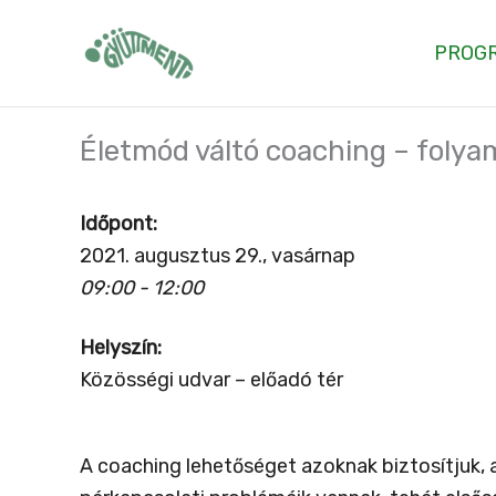
Skip
to
PROG
content
Életmód váltó coaching – folya
Időpont:
2021. augusztus 29., vasárnap
09:00 - 12:00
Helyszín:
Közösségi udvar – előadó tér
A coaching lehetőséget azoknak biztosítjuk,