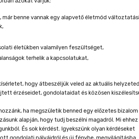
orban azokat várjuk:
s, már benne vannak egy alapvető életmód változtatás
k,
olati életükben valamilyen feszültséget,
lanságok terhelik a kapcsolatukat,
ísérletet, hogy átbeszéljük veled az aktuális helyzeted
jtett érzéseidet, gondolataidat és közösen kiszélesíts
e hozzánk, ha megszületik benned egy előzetes bizalom
kozásunk alapján, hogy tudj beszélni magadról. Mi ehhez
unkból. És sok kérdést. Igyekszünk olyan kérdéseket
tt gondolati pályáidról és új fénybe, megvilágításba