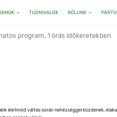
RAMOK
TUDNIVALÓK
RÓLUNK
PÁRTO
matos program, 1 órás időkeretekben
 akik életmód váltás során nehézséggel küzdenek, ela