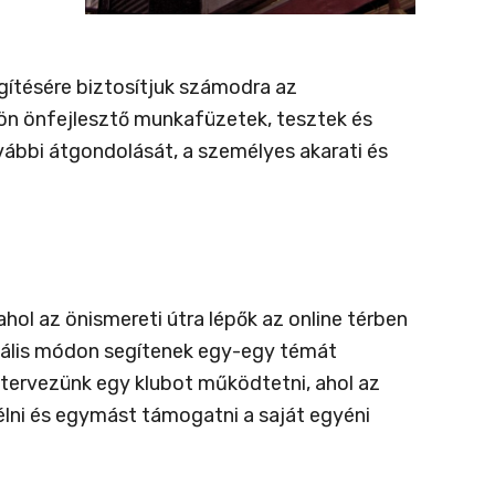
egítésére biztosítjuk számodra az
kön önfejlesztő munkafüzetek, tesztek és
vábbi átgondolását, a személyes akarati és
l az önismereti útra lépők az online térben
iális módon segítenek egy-egy témát
 tervezünk egy klubot működtetni, ahol az
rélni és egymást támogatni a saját egyéni