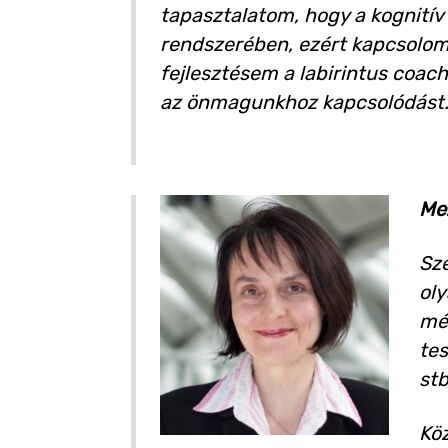
tapasztalatom, hogy a kognití
rendszerében, ezért kapcsolom 
fejlesztésem a labirintus coach
az önmagunkhoz kapcsolódást
Me
Sz
oly
mél
tes
stb
Köz