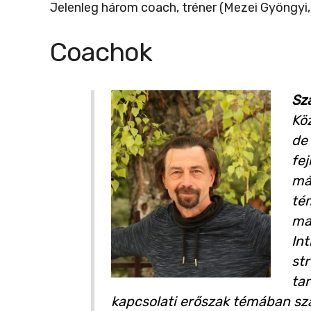
Jelenleg három coach, tréner (Mezei Gyöngyi,
Coachok
Sz
Kö
de
fe
már
té
ma
Int
st
ta
kapcsolati erőszak témában sza