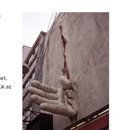
i
et,
ük az