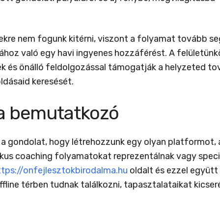
tekre nem fogunk kitérni, viszont a folyamat tovább s
ához való egy havi ingyenes hozzáférést. A felületün
ek és önálló feldolgozással támogatják a helyzeted to
ldásaid keresését.
ma bemutatkozó
gondolat, hogy létrehozzunk egy olyan platformot, aho
tikus coaching folyamatokat reprezentálnak vagy spec
ttps://onfejlesztokbirodalma.hu
oldalt és ezzel együtt
fline térben tudnak találkozni, tapasztalataikat kicse