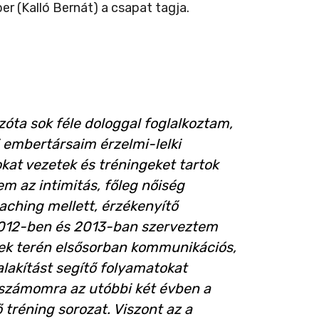
r (Kalló Bernát) a csapat tagja.
ta sok féle dologgal foglalkoztam,
embertársaim érzelmi-lelki
kat vezetek és tréningeket tartok
m az intimitás, főleg nőiség
ching mellett, érzékenyítő
 2012-ben és 2013-ban szerveztem
ngek terén elsősorban kommunikációs,
lakítást segítő folyamatokat
t számomra az utóbbi két évben a
tréning sorozat. Viszont az a