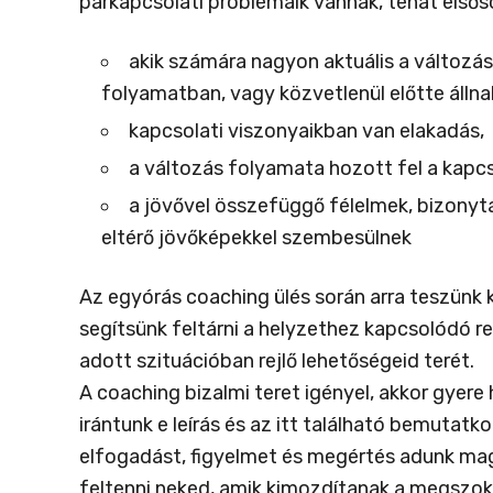
párkapcsolati problémáik vannak, tehát elsős
akik számára nagyon aktuális a változá
folyamatban, vagy közvetlenül előtte állna
kapcsolati viszonyaikban van elakadás,
a változás folyamata hozott fel a kapcs
a jövővel összefüggő félelmek, bizonyta
eltérő jövőképekkel szembesülnek
Az egyórás coaching ülés során arra teszünk k
segítsünk feltárni a helyzethez kapcsolódó re
adott szituációban rejlő lehetőségeid terét.
A coaching bizalmi teret igényel, akkor gyer
irántunk e leírás és az itt található bemutat
elfogadást, figyelmet és megértés adunk mag
feltenni neked, amik kimozdítanak a megszoko