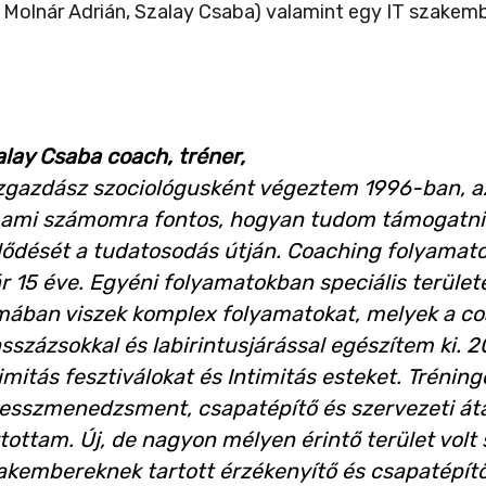
 Molnár Adrián, Szalay Csaba) valamint egy IT szakembe
alay Csaba coach, tréner,
zgazdász szociológusként végeztem 1996-ban, azó
 ami számomra fontos, hogyan tudom támogatni 
jlődését a tudatosodás útján. Coaching folyamato
 15 éve. Egyéni folyamatokban speciális területe
mában viszek komplex folyamatokat, melyek a coa
sszázsokkal és labirintusjárással egészítem ki.
imitás fesztiválokat és Intimitás esteket. Tréni
resszmenedzsment, csapatépítő és szervezeti áta
rtottam. Új, de nagyon mélyen érintő terület vol
kembereknek tartott érzékenyítő és csapatépítő 