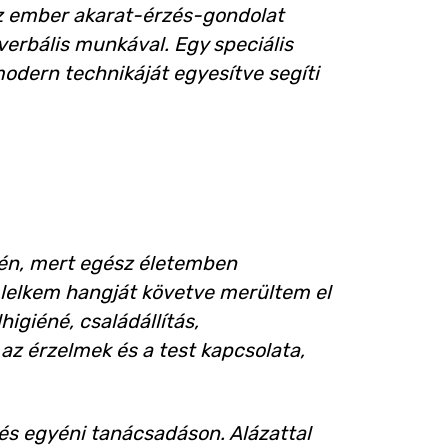
az ember akarat-érzés-gondolat
erbális munkával. Egy speciális
modern technikáját egyesítve segíti
n, mert egész életemben
A lelkem hangját követve merültem el
igiéné, családállítás,
az érzelmek és a test kapcsolata,
és egyéni tanácsadáson. Alázattal