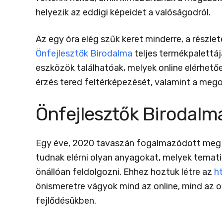
helyezik az eddigi képeidet a valóságodról.
Az egy óra elég szűk keret minderre, a részle
Önfejlesztők Birodalma
teljes termékpalettáj
eszközök találhatóak, melyek online elérhető
érzés tered feltérképezését, valamint a mego
Önfejlesztők Birodal
Egy éve, 2020 tavaszán fogalmazódott meg a 
tudnak elérni olyan anyagokat, melyek tema
önállóan feldolgozni. Ehhez hoztuk létre az
h
önismeretre vágyok mind az online, mind az of
fejlődésükben.