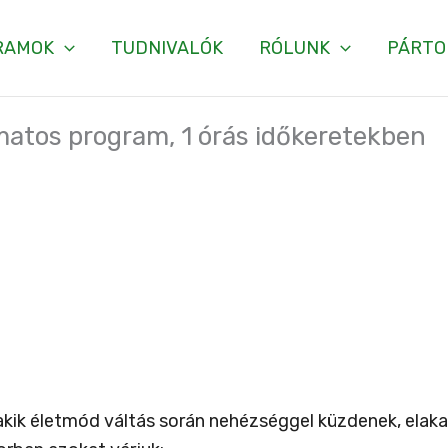
RAMOK
TUDNIVALÓK
RÓLUNK
PÁRTO
matos program, 1 órás időkeretekben
 akik életmód váltás során nehézséggel küzdenek, ela