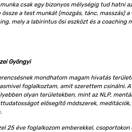
v munka csak egy bizonyos mélységig tud hatni 
össze a test munkát (mozgás, tánc, masszás) a v
ing, mely a labirintus ősi eszközt és a coaching 
.
zei Gyöngyi
erencsésnek mondhatom magam hivatás területé
asmivel foglalkoztam, amit szerettem csinálni. 
yebben olyan területekben, mint az NLP, mentálh
ttudatosságot elősegítő módszerek, meditációk, 
.
el 25 éve foglalkozom emberekkel, csoportokon 