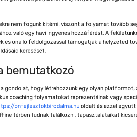
tekre nem fogunk kitérni, viszont a folyamat tovább s
ához való egy havi ingyenes hozzáférést. A felületün
ek és önálló feldolgozással támogatják a helyzeted to
ldásaid keresését.
ma bemutatkozó
gondolat, hogy létrehozzunk egy olyan platformot, aho
tikus coaching folyamatokat reprezentálnak vagy spec
ttps://onfejlesztokbirodalma.hu
oldalt és ezzel együtt
fline térben tudnak találkozni, tapasztalataikat kicse