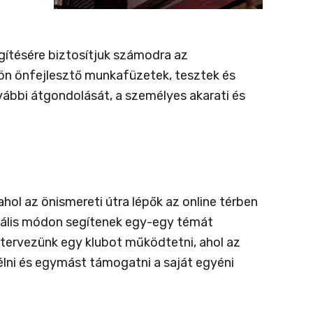
egítésére biztosítjuk számodra az
kön önfejlesztő munkafüzetek, tesztek és
vábbi átgondolását, a személyes akarati és
l az önismereti útra lépők az online térben
iális módon segítenek egy-egy témát
 tervezünk egy klubot működtetni, ahol az
rélni és egymást támogatni a saját egyéni