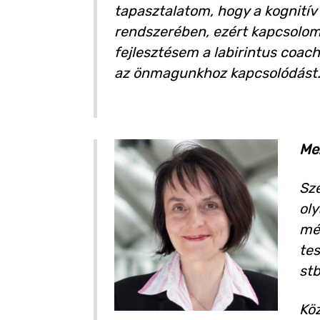
tapasztalatom, hogy a kognití
rendszerében, ezért kapcsolom 
fejlesztésem a labirintus coach
az önmagunkhoz kapcsolódást
Me
Sz
oly
mél
tes
stb
Köz