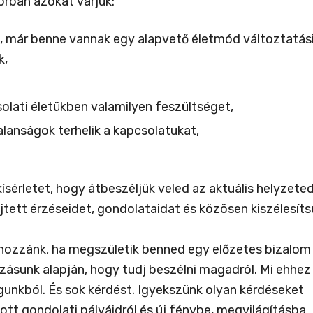
orban azokat várjuk:
s, már benne vannak egy alapvető életmód változtatás
k,
olati életükben valamilyen feszültséget,
lanságok terhelik a kapcsolatukat,
ísérletet, hogy átbeszéljük veled az aktuális helyzeted
jtett érzéseidet, gondolataidat és közösen kiszélesíts
e hozzánk, ha megszületik benned egy előzetes bizalom
kozásunk alapján, hogy tudj beszélni magadról. Mi ehhez
unkból. És sok kérdést. Igyekszünk olyan kérdéseket
tt gondolati pályáidról és új fénybe, megvilágításba