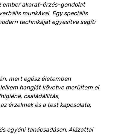
az ember akarat-érzés-gondolat
erbális munkával. Egy speciális
modern technikáját egyesítve segíti
n, mert egész életemben
A lelkem hangját követve merültem el
igiéné, családállítás,
az érzelmek és a test kapcsolata,
és egyéni tanácsadáson. Alázattal