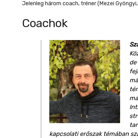
Jelenleg három coach, tréner (Mezei Gyöngyi,
Coachok
Sz
Kö
de
fe
már
té
ma
Int
st
ta
kapcsolati erőszak témában sza