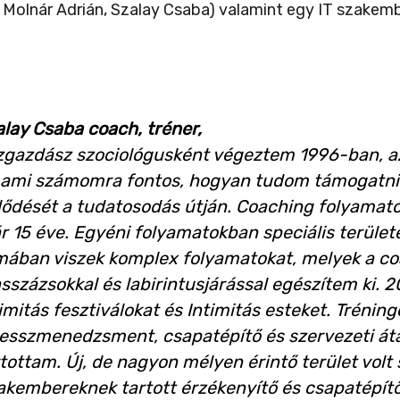
 Molnár Adrián, Szalay Csaba) valamint egy IT szakembe
alay Csaba coach, tréner,
zgazdász szociológusként végeztem 1996-ban, azó
 ami számomra fontos, hogyan tudom támogatni 
jlődését a tudatosodás útján. Coaching folyamato
 15 éve. Egyéni folyamatokban speciális területe
mában viszek komplex folyamatokat, melyek a coa
sszázsokkal és labirintusjárással egészítem ki.
imitás fesztiválokat és Intimitás esteket. Tréni
resszmenedzsment, csapatépítő és szervezeti áta
rtottam. Új, de nagyon mélyen érintő terület vol
kembereknek tartott érzékenyítő és csapatépítő 