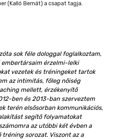
r (Kalló Bernát) a csapat tagja.
ta sok féle dologgal foglalkoztam,
embertársaim érzelmi-lelki
kat vezetek és tréningeket tartok
m az intimitás, főleg nőiség
ching mellett, érzékenyítő
 2012-ben és 2013-ban szerveztem
ngek terén elsősorban kommunikációs,
lakítást segítő folyamatokat
t számomra az utóbbi két évben a
tréning sorozat. Viszont az a