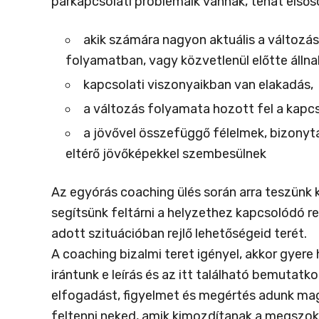
párkapcsolati problémáik vannak, tehát elsős
akik számára nagyon aktuális a változá
folyamatban, vagy közvetlenül előtte állna
kapcsolati viszonyaikban van elakadás,
a változás folyamata hozott fel a kapcs
a jövővel összefüggő félelmek, bizonyta
eltérő jövőképekkel szembesülnek
Az egyórás coaching ülés során arra teszünk k
segítsünk feltárni a helyzethez kapcsolódó re
adott szituációban rejlő lehetőségeid terét.
A coaching bizalmi teret igényel, akkor gyer
irántunk e leírás és az itt található bemutat
elfogadást, figyelmet és megértés adunk mag
feltenni neked, amik kimozdítanak a megszoko