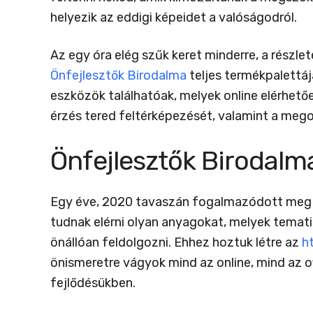
helyezik az eddigi képeidet a valóságodról.
Az egy óra elég szűk keret minderre, a részle
Önfejlesztők Birodalma
teljes termékpalettáj
eszközök találhatóak, melyek online elérhető
érzés tered feltérképezését, valamint a mego
Önfejlesztők Birodal
Egy éve, 2020 tavaszán fogalmazódott meg a 
tudnak elérni olyan anyagokat, melyek tema
önállóan feldolgozni. Ehhez hoztuk létre az
h
önismeretre vágyok mind az online, mind az of
fejlődésükben.