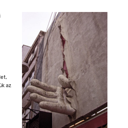
i
et,
ük az