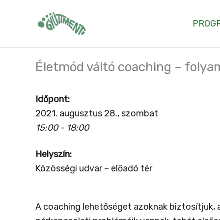
Skip
to
PROG
content
Életmód váltó coaching – folya
Időpont:
2021. augusztus 28., szombat
15:00 - 18:00
Helyszín:
Közösségi udvar – előadó tér
A coaching lehetőséget azoknak biztosítjuk,