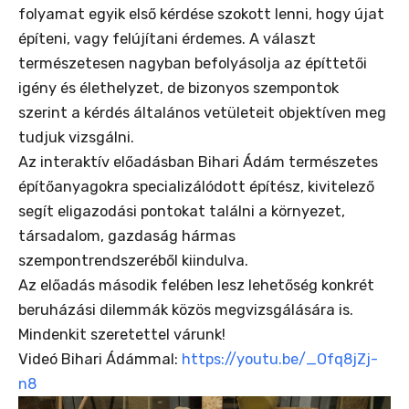
folyamat egyik első kérdése szokott lenni, hogy újat
építeni, vagy felújítani érdemes. A választ
természetesen nagyban befolyásolja az építtetői
igény és élethelyzet, de bizonyos szempontok
szerint a kérdés általános vetületeit objektíven meg
tudjuk vizsgálni.
Az interaktív előadásban Bihari Ádám természetes
építőanyagokra specializálódott építész, kivitelező
segít eligazodási pontokat találni a környezet,
társadalom, gazdaság hármas
szempontrendszeréből kiindulva.
Az előadás második felében lesz lehetőség konkrét
beruházási dilemmák közös megvizsgálására is.
Mindenkit szeretettel várunk!
Videó Bihari Ádámmal:
https://youtu.be/_Ofq8jZj-
n8