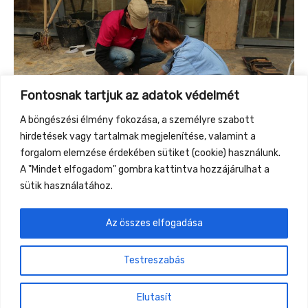
Fontosnak tartjuk az adatok védelmét
A böngészési élmény fokozása, a személyre szabott
hirdetések vagy tartalmak megjelenítése, valamint a
forgalom elemzése érdekében sütiket (cookie) használunk.
A "Mindet elfogadom" gombra kattintva hozzájárulhat a
sütik használatához.
Az összes elfogadása
←
Previous Event
Next Event
→
Testreszabás
Gyüttment Találkozó, 2026. augusztus 27-30.,
Csobánkapuszta
Elutasít