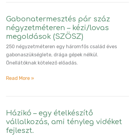
–
Pabló
Gabonatermesztés pár száz
négyzetméteren – kézi/lovas
megoldások (SZÖSZ)
250 négyzetméteren egy háromfős család éves
gabonaszükséglete, drága gépek nélkül.
Önellátóknak kötelező előadás.
Gabonatermesztés
Read More »
pár
száz
négyzetméteren
–
Házikó – egy ételkészítő
kézi/lovas
vállalkozás, ami tényleg vidéket
megoldások
fejleszt.
(SZÖSZ)