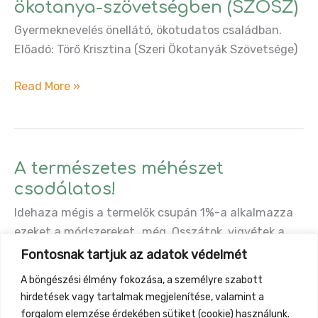
ökotanya-szövetségben (SZÖSZ)
tényleg
Gyermeknevelés önellátó, ökotudatos családban.
vidéket
Előadó: Törő Krisztina (Szeri Ökotanyák Szövetsége)
fejleszt.
Magántanulói
Read More »
csoport
egy
ökotanya-
szövetségben
A természetes méhészet
(SZÖSZ)
csodálatos!
Idehaza mégis a termelők csupán 1%-a alkalmazza
ezeket a módszereket…még. Osszátok, vigyétek a
hírét, hogy így is lehet! Vegyszermentesen,
Fontosnak tartjuk az adatok védelmét
egészségesen, harmóniában a méhekkel. Ha
A böngészési élmény fokozása, a személyre szabott
önellátásra törekszel, ezeket a technikákat
hirdetések vagy tartalmak megjelenítése, valamint a
mindenképp ismerned kell.
forgalom elemzése érdekében sütiket (cookie) használunk.