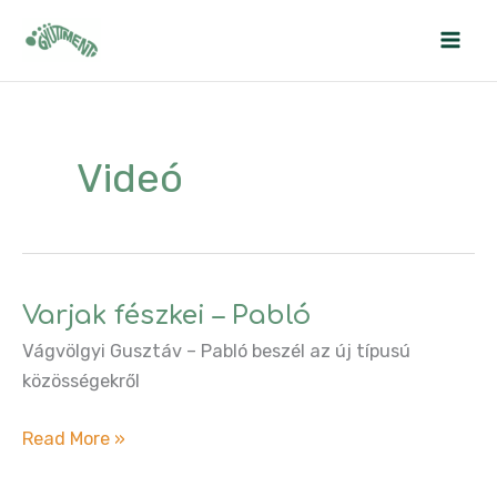
Skip
to
content
Videó
Varjak fészkei – Pabló
Vágvölgyi Gusztáv – Pabló beszél az új típusú
közösségekről
Varjak
Read More »
fészkei