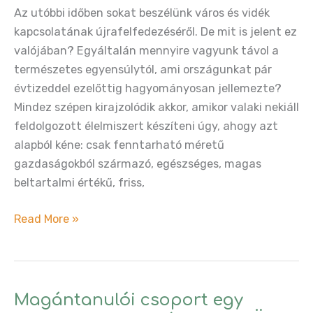
Az utóbbi időben sokat beszélünk város és vidék
kapcsolatának újrafelfedezéséről. De mit is jelent ez
valójában? Egyáltalán mennyire vagyunk távol a
természetes egyensúlytól, ami országunkat pár
évtizeddel ezelőttig hagyományosan jellemezte?
Mindez szépen kirajzolódik akkor, amikor valaki nekiáll
feldolgozott élelmiszert készíteni úgy, ahogy azt
alapból kéne: csak fenntarható méretű
gazdaságokból származó, egészséges, magas
beltartalmi értékű, friss,
Házikó
Read More »
–
egy
ételkészítő
vállalkozás,
Magántanulói csoport egy
ami