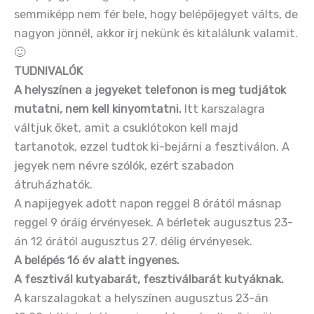
semmiképp nem fér bele, hogy belépőjegyet válts, de
nagyon jönnél, akkor írj nekünk és kitalálunk valamit.
🙂
TUDNIVALÓK
A helyszínen a jegyeket telefonon is meg tudjátok
mutatni, nem kell kinyomtatni.
Itt karszalagra
váltjuk őket, amit a csuklótokon kell majd
tartanotok, ezzel tudtok ki-bejárni a fesztiválon. A
jegyek nem névre szólók, ezért szabadon
átruházhatók.
A napijegyek adott napon reggel 8 órától másnap
reggel 9 óráig érvényesek. A bérletek augusztus 23-
án 12 órától augusztus 27. délig érvényesek.
A belépés 16 év alatt ingyenes.
A fesztivál kutyabarát, fesztiválbarát kutyáknak.
A karszalagokat a helyszínen augusztus 23-án