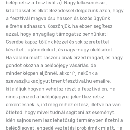
beléphetsz a fesztiválra). Nagy lelkesedéssel,
kitartással és elköteleződéssel dolgozunk azon, hogy
a fesztivál megvalósulhasson és közös ügyünk
előrehaladhasson. Köszönjük, ha ebben segítesz
azzal, hogy anyagilag támogatsz bennünket!
Cserébe kapsz tőlünk kézzel és sok szeretettel
készített ajándékokat, és nagy-nagy öleléseket.
Ha valami miatt rászorulónak érzed magad, és nagy
gondot okozna a belépőjegy vásárlás, de
mindenképpen eljönnél, akkor írj nekünk a
szevasz[kukac]gyuttmentfesztival.hu emailre,
kitaláljuk hogyan vehetsz részt a fesztiválon. Ha
nincs pénzed a belépőjegyre, jelentkezhetsz
önkéntesnek is, írd meg mihez értesz, illetve ha van
ötleted, hogy mivel tudnál segíteni az eseményt.
Idén sajnos nem lesz lehetőség terményben fizetni a
belépőjegyet, engedélyeztetési problémák miatt. Ha