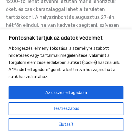
12:00-tól lehet átvenni, ezután már ellenőrizzük
őket, és csak karszalaggal lehet a területen
tartózkodni. A helyszínbontás augusztus 27-én,
hétfőn elindul, ha van kedvetek segíteni, szívesen
látunk Titeket. Várhatóan szerdán este zárulnak a
Fontosnak tartjuk az adatok védelmét
bontási munkálatok.
A böngészési élmény fokozása, a személyre szabott
Ha a létszámkorlát engedi, jegyet a helyszínen is
hirdetések vagy tartalmak megjelenítése, valamint a
tudtok vásárolni.
A jegypénztár reggel 8:00-tól este
forgalom elemzése érdekében sütiket (cookie) használunk.
21:00-ig tart nyitva, jegyet váltani 18:00 után
A "Mindet elfogadom" gombra kattintva hozzájárulhat a
féláron lehet az esti koncertekre.
sütik használatához.
Gyüttment Fesztivál – minden, amire a
komfortzónán túl szükséged lehet!
Az összes elfogadása
Testreszabás
Gyüttment Találkozó, 2026. augusztus 27-30.,
Csobánkapuszta
Elutasít