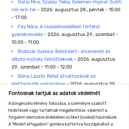
Garai Mira, Szalay Tekla, Kelemen-Hajnal Judit:
női-erő-tér
- 2026. augusztus 28., péntek - 15:00
- 17:00
Fáy Nóra: A családmodellben történő
gyereknevelés
- 2026. augusztus 29., szombat -
10:00 - 11:00
Bodzsár Szelwa: Belső kert- önismereti és
alkotó műhely felnőtteknek
- 2026. augusztus
29., szombat - 11:00 - 12:00
Bóna László: Belső átváltozások az
életfordulók sodrásában
- 2026. augusztus 29.,
szombat - 15:00 - 16:00
Fontosnak tartjuk az adatok védelmét
Varga Sára, Erlauer Balázs: Hang-oldó-dó
A böngészési élmény fokozása, a személyre szabott
műhely – szabad hangadós tér felnőtteknek
-
hirdetések vagy tartalmak megjelenítése, valamint a
2026. augusztus 30., vasárnap - 10:00 - 11:00
forgalom elemzése érdekében sütiket (cookie) használunk.
A "Mindet elfogadom" gombra kattintva hozzájárulhat a