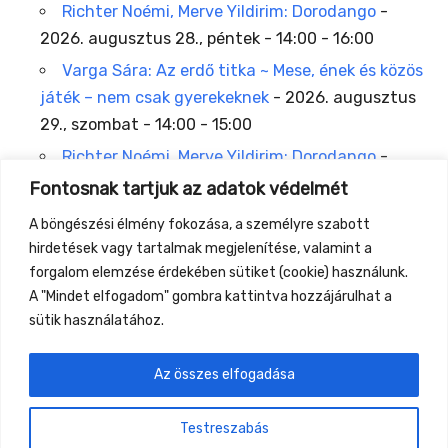
Richter Noémi, Merve Yildirim: Dorodango
-
2026. augusztus 28., péntek - 14:00 - 16:00
Varga Sára: Az erdő titka ~ Mese, ének és közös
játék – nem csak gyerekeknek
- 2026. augusztus
29., szombat - 14:00 - 15:00
Richter Noémi, Merve Yildirim: Dorodango
-
2026. augusztus 29., szombat - 15:00 - 16:00
Fontosnak tartjuk az adatok védelmét
Hollerbach Emil : Az én saját könyvem (zine-
A böngészési élmény fokozása, a személyre szabott
készítés gyyerekeknek)
- 2026. augusztus 30.,
hirdetések vagy tartalmak megjelenítése, valamint a
vasárnap - 09:00 - 11:00
forgalom elemzése érdekében sütiket (cookie) használunk.
A "Mindet elfogadom" gombra kattintva hozzájárulhat a
sütik használatához.
Az összes elfogadása
←
Previous Location
Next Location
→
Testreszabás
Gyüttment Találkozó, 2026. augusztus 27-30.,