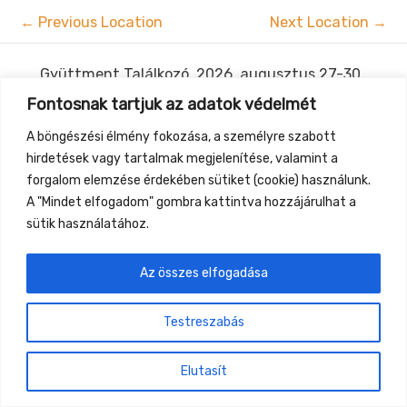
←
Previous Location
Next Location
→
Gyüttment Találkozó, 2026. augusztus 27-30.,
Csobánkapuszta
Fontosnak tartjuk az adatok védelmét
A böngészési élmény fokozása, a személyre szabott
hirdetések vagy tartalmak megjelenítése, valamint a
forgalom elemzése érdekében sütiket (cookie) használunk.
A "Mindet elfogadom" gombra kattintva hozzájárulhat a
sütik használatához.
Az összes elfogadása
Testreszabás
Elutasít