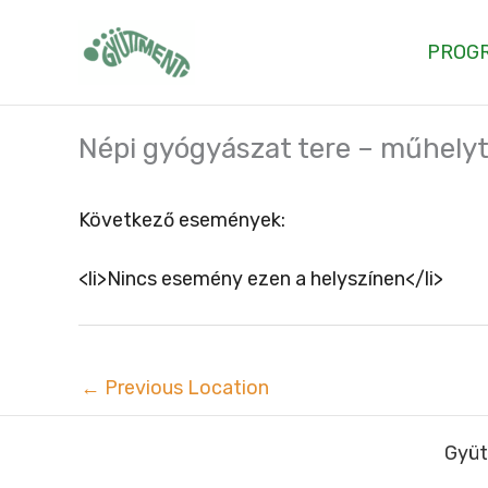
Skip
to
PROG
content
Népi gyógyászat tere – műhelyt
Következő események:
<li>Nincs esemény ezen a helyszínen</li>
←
Previous Location
Gyüt