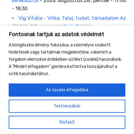
kerekasztal
- 2026. augusztus 28., péntek - 17:00
- 18:30
Víg Vitália - Vitka: Talaj, tudat, társadalom Az
élő talajtól a regeneratív kultúráig -
Fontosnak tartjuk az adatok védelmét
Panelbeszélgetés
- 2026. augusztus 30.,
vasárnap - 11:00 - 12:30
A böngészési élmény fokozása, a személyre szabott
hirdetések vagy tartalmak megjelenítése, valamint a
forgalom elemzése érdekében sütiket (cookie) használunk.
A "Mindet elfogadom" gombra kattintva hozzájárulhat a
sütik használatához.
←
Previous Location
Next Location
→
Az összes elfogadása
Gyüttment Találkozó, 2026. augusztus 27-30.,
Csobánkapuszta
Testreszabás
Elutasít