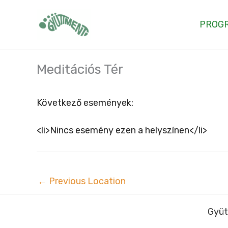
Skip
to
PROG
content
Meditációs Tér
Következő események:
<li>Nincs esemény ezen a helyszínen</li>
←
Previous Location
Gyüt