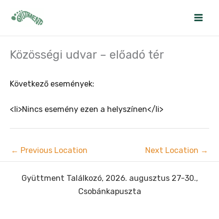
Skip
to
content
Közösségi udvar – előadó tér
Következő események:
<li>Nincs esemény ezen a helyszínen</li>
←
Previous Location
Next Location
→
Gyüttment Találkozó, 2026. augusztus 27-30.,
Csobánkapuszta