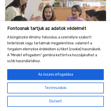
Fontosnak tartjuk az adatok védelmét
A böngészési élmény fokozása, a személyre szabott
hirdetések vagy tartalmak megjelenítése, valamint a
forgalom elemzése érdekében sütiket (cookie) használunk.
A "Mindet elfogadom" gombra kattintva hozzájárulhat a
sütik használatához.
Az összes elfogadása
←
Previous Event
Next Event
→
Testreszabás
Gyüttment Találkozó, 2026. augusztus 27-30.,
Csobánkapuszta
Elutasít