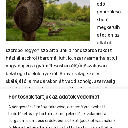
odó
gyümölcsö
sben”
megkerülh
etetlen az
állatok
szerepe, legyen szó általunk a rendszerbe rakott
házi állatokról (baromfi, juh, ló, szarvasmarha stb.)
vagy éppen a gyümölcsösben élő/időszakosan
belátogató élőlényekről. A rovarvilág széles
skálájától a madarakon át vaddisznóig, szarvasig
minden (is) megfordul egy működő gyümölcsösben.
Fontosnak tartjuk az adatok védelmét
Hasznok és károk dilemmája. Hogyan avatkozzunk
be? Miként segíthetjük a segítő élőlények bevonzást,
A böngészési élmény fokozása, a személyre szabott
működését és milyen szelíd módszerekkel tarthatjuk
hirdetések vagy tartalmak megjelenítése, valamint a
távol a kevéssé kívánt állatokat?
forgalom elemzése érdekében sütiket (cookie) használunk.
A "Mindet elfogadom" gombra kattintva hozzájárulhat a