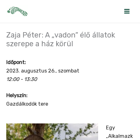
Skip
to
content
Zaja Péter: A „vadon” élő állatok
szerepe a ház körül
Időpont:
2023. augusztus 26., szombat
12:00 - 13:30
Helyszín:
Gazdálkodók tere
Egy
„Alkalmazk