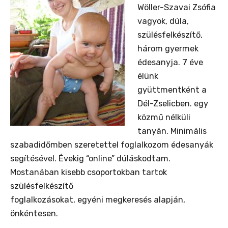
Wöller-Szavai Zsófia
vagyok, dúla,
szülésfelkészítő,
három gyermek
édesanyja. 7 éve
élünk
gyüttmentként a
Dél-Zselicben. egy
közmű nélküli
tanyán. Minimális
szabadidőmben szeretettel foglalkozom édesanyák
segítésével. Évekig “online” dúláskodtam.
Mostanában kisebb csoportokban tartok
szülésfelkészítő
foglalkozásokat, egyéni megkeresés alapján,
önkéntesen.