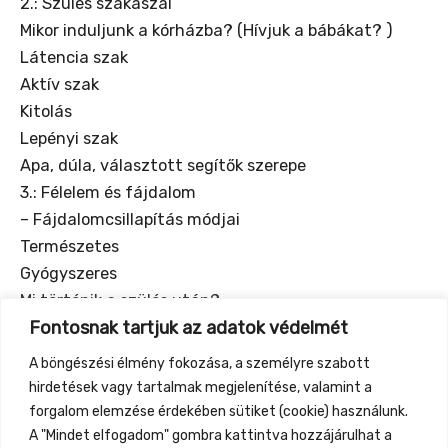
2.: Szülés szakaszai
Mikor induljunk a kórházba? (Hívjuk a bábákat? )
Látencia szak
Aktív szak
Kitolás
Lepényi szak
Apa, dúla, választott segítők szerepe
3.: Félelem és fájdalom
– Fájdalomcsillapítás módjai
Természetes
Gyógyszeres
Mi történik a szülés után?
Fontosnak tartjuk az adatok védelmét
Gyermekágy
Segítség megszervezése, praktikus tanácsok
A böngészési élmény fokozása, a személyre szabott
Szoptatás
hirdetések vagy tartalmak megjelenítése, valamint a
Családdá válás, apa, testvérek, tágabb család
forgalom elemzése érdekében sütiket (cookie) használunk.
A "Mindet elfogadom" gombra kattintva hozzájárulhat a