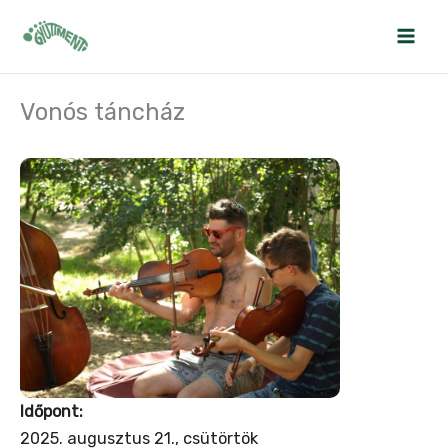
Skip
to
content
Vonós táncház
Időpont:
2025. augusztus 21., csütörtök