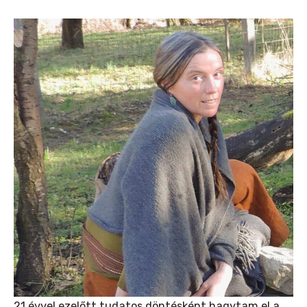
21 évvel ezelőtt tudatos döntésként hagytam el a