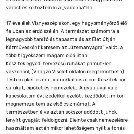
várost és költöztem ki a „vadonba”élni.
17 éve élek Visnyeszéplakon, egy hagyományőrző élő
faluban az erdő szélén. A természet számomra a
legnagyobb tanító és tapasztalás az Élet útján.
Kézművesként keresem az „üzemanyagra” valót, a
többit igyekszem magam előállítani
Készítek egyedi tervezésű ruhákat pamut-len
vászonból, (Virágzó Viselet oldalon megtekinthető)
festem őket és motívumokkal díszítem. Készítek bőr
sarukat, cipőket és nemezelek… A gyapjúval való
kapcsolatom évtizedekkel ezelőtt kezdődött, mikor
megnemezeltem az első csizmámat. A
természetben élve aztán sokszor adódott juhok
lenyírt gyapját feldolgozni. Eleinte csak nemezelésre
használtam aztán mikor lehetőségem nyílt a fonás