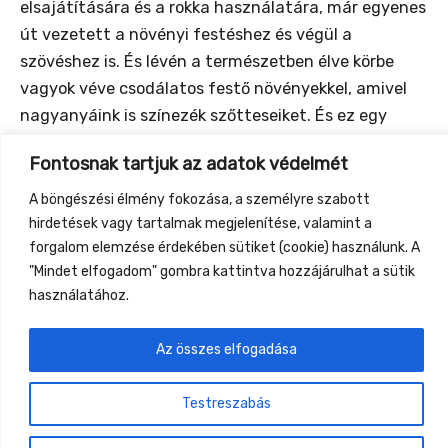
elsajátítására és a rokka használatára, már egyenes
út vezetett a növényi festéshez és végül a
szövéshez is. És lévén a természetben élve körbe
vagyok véve csodálatos festő növényekkel, amivel
nagyanyáink is színezék szőtteseiket. És ez egy
véget nem érő folyamat, amely rengeteg örömöt és
Fontosnak tartjuk az adatok védelmét
újabbnál újabb tapasztalás okát tartogat! Pár éve a
vászon festését is elkezdtem, ami nagy kihívásokat
A böngészési élmény fokozása, a személyre szabott
tartogat még számomra.
hirdetések vagy tartalmak megjelenítése, valamint a
forgalom elemzése érdekében sütiket (cookie) használunk. A
"Mindet elfogadom" gombra kattintva hozzájárulhat a sütik
használatához.
←
Previous Event
Next Event
→
Az összes elfogadása
Gyüttment Találkozó, 2026. augusztus 27-30.,
Testreszabás
Csobánkapuszta