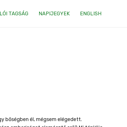
LÓI TAGSÁG
NAPIJEGYEK
ENGLISH
gy bőségben él, mégsem elégedett.