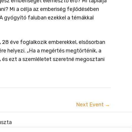
ész emberiséget elemésztő erő? Mi táplálja
ani? Mi a célja az emberiség fejlődésében
 A gyógyító faluban ezekkel a témákkal
28 éve foglalkozik emberekkel, elsősorban
ére helyezi. „Ha a megértés megtörténik, a
a, és ezt a szemléletet szeretné megosztani
Next Event
→
uszta