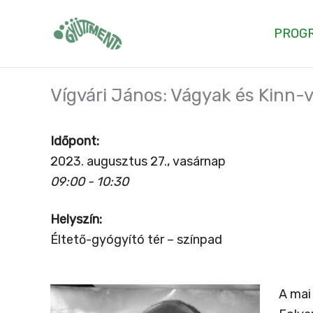
Skip
to
PROG
content
Vígvári János: Vágyak és Kinn-
Időpont:
2023. augusztus 27., vasárnap
09:00 - 10:30
Helyszín:
Éltető-gyógyító tér – színpad
A mai