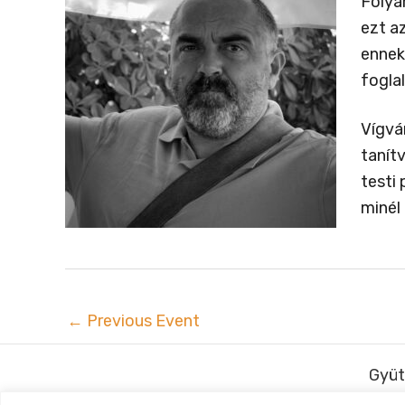
Folya
ezt a
ennek
fogla
Vígvá
tanít
testi
minél
←
Previous Event
Gyüt