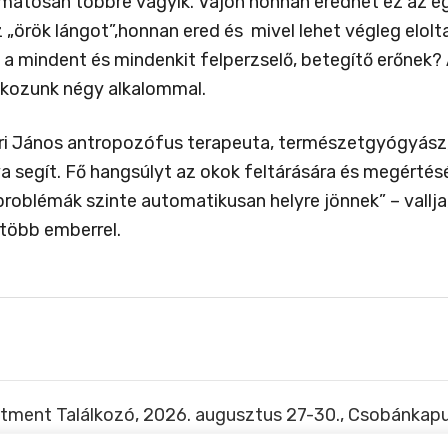
matosan többre vágyik. Vajon honnan eredhet ez az eg
z „örök lángot”,honnan ered és mivel lehet végleg elolt
 a mindent és mindenkit felperzselő, betegítő erőnek?
lkozunk négy alkalommal.
ri János antropozófus terapeuta, természetgyógyász, 
va segít. Fő hangsúlyt az okok feltárására és megértés
 problémák szinte automatikusan helyre jönnek” – vallj
 több emberrel.
tment Találkozó, 2026. augusztus 27-30., Csobánkap