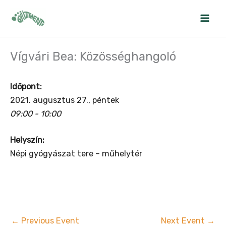
Skip
to
content
Vígvári Bea: Közösséghangoló
Időpont:
2021. augusztus 27., péntek
09:00 - 10:00
Helyszín:
Népi gyógyászat tere – műhelytér
←
Previous Event
Next Event
→