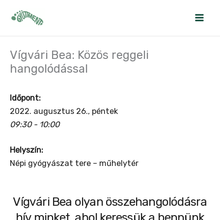
Skip
to
content
Vígvári Bea: Közös reggeli
hangolódással
Időpont:
2022. augusztus 26., péntek
09:30 - 10:00
Helyszín:
Népi gyógyászat tere – műhelytér
Vígvári Bea olyan összehangolódásra
hív minket, ahol keressük a bennünk