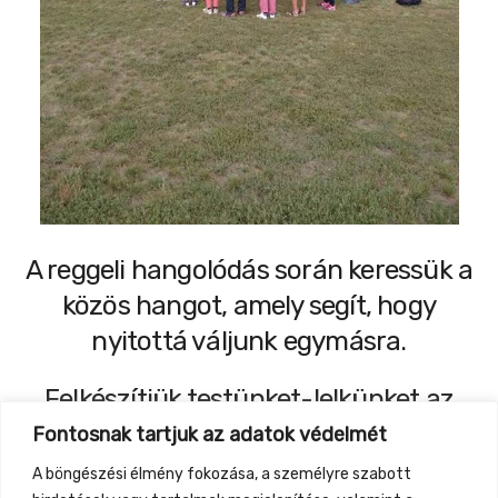
A reggeli hangolódás során keressük a
közös hangot, amely segít, hogy
nyitottá váljunk egymásra.
Felkészítjük testünket-lelkünket az
egész napos befogadásra,
Fontosnak tartjuk az adatok védelmét
önismeretre, gyógyulásra.
A böngészési élmény fokozása, a személyre szabott