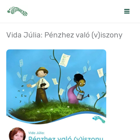
Skip
to
content
Vida Júlia: Pénzhez való (v)iszony