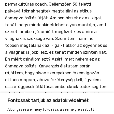
permakultúrás coach. Jellemzően 30 feletti
pályaváltóknak segítek megtalálni az etikus
önmegvalósítás útját. Amiben hiszek az az Ikigai,
tehát, hogy mindenkinek lehet olyan munkája, amit
szeret, amiben jó, amiért megfizetik és amire a
világnak is szüksége van. Szerintem, ha minél
többen megtalálják az Ikigai-t akkor az egyénnek és
a világnak is jobb lesz, ez tehát minden szinten hat.
Én miért csinálom ezt? Azért, mert nekem ez az
önmegvalósítás. Kanyargós életutam során
rájöttem, hogy olyan szerepekben érzem igazán
otthon magam, ahova érzékenység kell, figyelem,
összefüggések átlátása, embereknek tudok segíteni
a fejlődésben és ezáltal pozitív hatással lehetek az
Fontosnak tartjuk az adatok védelmét
életükre. Coachságom tehát egyszerre jó nekem és a
kliensnek is. Ha szeretnél többet megtudni rólam,
A böngészési élmény fokozása, a személyre szabott