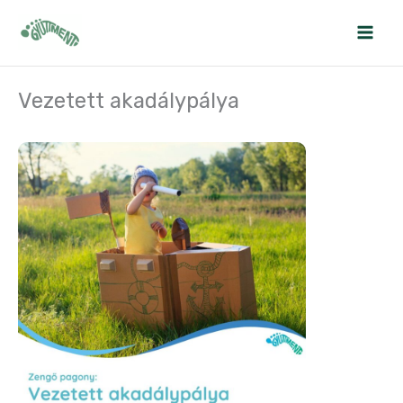
Skip
to
content
Vezetett akadálypálya