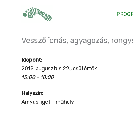
Skip
to
PROG
content
Vesszőfonás, agyagozás, rongy
Időpont:
2019. augusztus 22., csütörtök
15:00 - 18:00
Helyszín:
Árnyas liget – műhely