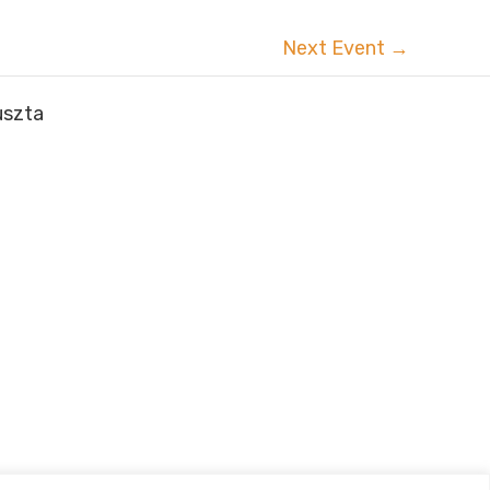
Next Event
→
uszta