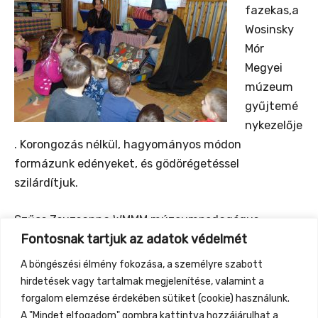
fazekas,a
Wosinsky
Mór
Megyei
múzeum
gyűjtemé
nykezelője
. Korongozás nélkül, hagyományos módon
formázunk edényeket, és gödörégetéssel
szilárdítjuk.
Szűcs Zsuzsanna WMMM múzeumpedagógus,
Fontosnak tartjuk az adatok védelmét
Múzeum a bőröndben, drámajáték múzeumi
tárgyakkal, Hogyan keletkezett a hegedű? cigány
A böngészési élmény fokozása, a személyre szabott
mesék, zenével, A szőlőőrzés hagyománya a
hirdetések vagy tartalmak megjelenítése, valamint a
Sárközben, népviselet, népzene.
forgalom elemzése érdekében sütiket (cookie) használunk.
A "Mindet elfogadom" gombra kattintva hozzájárulhat a