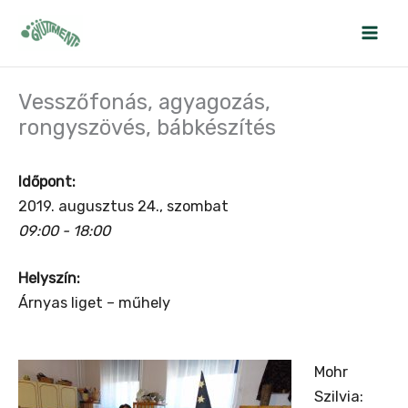
Skip
to
content
Vesszőfonás, agyagozás,
rongyszövés, bábkészítés
Időpont:
2019. augusztus 24., szombat
09:00 - 18:00
Helyszín:
Árnyas liget – műhely
Mohr
Szilvia: