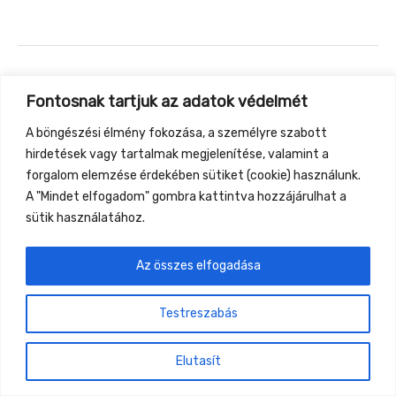
←
Previous Event
Next Event
→
Fontosnak tartjuk az adatok védelmét
A böngészési élmény fokozása, a személyre szabott
Gyüttment Találkozó, 2026. augusztus 27-30.,
hirdetések vagy tartalmak megjelenítése, valamint a
Csobánkapuszta
forgalom elemzése érdekében sütiket (cookie) használunk.
A "Mindet elfogadom" gombra kattintva hozzájárulhat a
sütik használatához.
Az összes elfogadása
Testreszabás
Elutasít