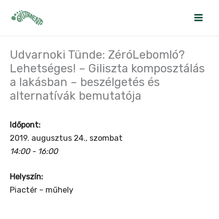
Skip
to
content
Udvarnoki Tünde: ZéróLebomló?
Lehetséges! – Giliszta komposztálás
a lakásban – beszélgetés és
alternatívák bemutatója
Időpont:
2019. augusztus 24., szombat
14:00 - 16:00
Helyszín:
Piactér – műhely