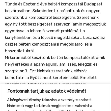
Tünde és Eszter 6 éve beltéri komposztál Budapest
belvárosában. Sokmindent kipróbáltunk és nagyon
szeretünk a komposztról beszélgetni. Szeretnénk
egy nyitott beszélgetést szervezni amin megosztjuk
egymással a lebomló szemét problémáit a
konyháinkban és a létező megoldásokat. Lesz szó az
összes beltéri komposztálási megoldásról és a
használatukról.
Mi kerámiából készítünk beltéri komposztálókat amik
helyi értékes alapanyagunk, ami szép, lélegzik és
szagtalanít. Ezt Nektek szeretnénk először
bemutatni a Gyüttment keretein belül. Emellett
szeretnénk Titeket bevonni a komposztáló
Fontosnak tartjuk az adatok védelmét
fejlesztésünkbe.
Mindenkinek ajánljuk a beszélgetésünket – annak is
A böngészési élmény fokozása, a személyre szabott
aki most kezdene bele és annak is aki elakadt vagy
hirdetések vagy tartalmak megjelenítése, valamint a