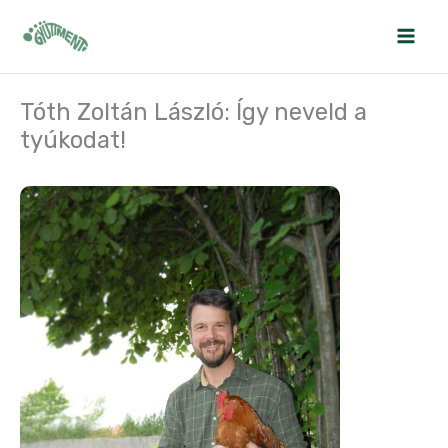
Skip
to
content
Tóth Zoltán László: Így neveld a
tyúkodat!