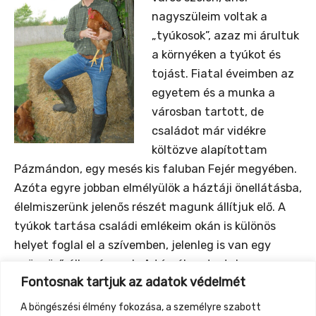
nagyszüleim voltak a
„tyúkosok”, azaz mi árultuk
a környéken a tyúkot és
tojást. Fiatal éveimben az
egyetem és a munka a
városban tartott, de
családot már vidékre
költözve alapítottam
Pázmándon, egy mesés kis faluban Fejér megyében.
Azóta egyre jobban elmélyülök a háztáji önellátásba,
élelmiszerünk jelenős részét magunk állítjuk elő. A
tyúkok tartása családi emlékeim okán is különös
helyet foglal el a szívemben, jelenleg is van egy
gyönyörű állományunk. A témában tartok
Fontosnak tartjuk az adatok védelmét
oktatásokat és megjelent két könyvem is
Így neveld
a tyúkodat
és
Tyúkfajták háztájra címmel
.
A böngészési élmény fokozása, a személyre szabott