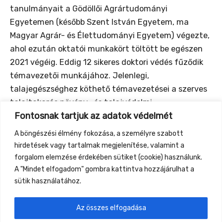
tanulmányait a Gödöllői Agrártudományi
Egyetemen (később Szent István Egyetem, ma
Magyar Agrár- és Élettudományi Egyetem) végezte,
ahol ezután oktatói munkakört töltött be egészen
2021 végéig. Eddig 12 sikeres doktori védés fűződik
témavezetői munkájához. Jelenlegi,
talajegészséghez köthető témavezetései a szerves
talajtakarás növény- és talajvédelmi
Fontosnak tartjuk az adatok védelmét
vonatkozásainak, a trágyapelletek felhasználási
lehetőségeinek, valamint a komposzt-alapú
A böngészési élmény fokozása, a személyre szabott
tőzeghelyettesítésnek a feltérképezéséhez
hirdetések vagy tartalmak megjelenítése, valamint a
kapcsolódnak.
forgalom elemzése érdekében sütiket (cookie) használunk.
A "Mindet elfogadom" gombra kattintva hozzájárulhat a
sütik használatához.
Az összes elfogadása
←
Previous Event
Next Event
→