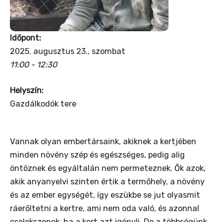
Időpont:
2025. augusztus 23., szombat
11:00 - 12:30
Helyszín:
Gazdálkodók tere
Vannak olyan embertársaink, akiknek a kertjében
minden növény szép és egészséges, pedig alig
öntöznek és egyáltalán nem permeteznek. Ők azok,
akik anyanyelvi szinten értik a termőhely, a növény
és az ember egységét, így eszükbe se jut olyasmit
ráerőltetni a kertre, ami nem oda való, és azonnal
cselekszenek, ha a kert azt igényli. De a többségünk