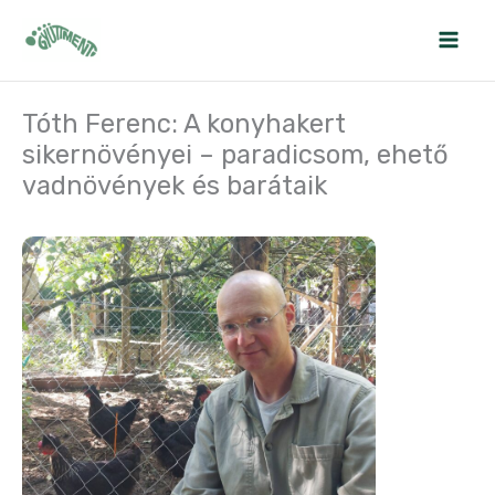
Skip
to
content
Tóth Ferenc: A konyhakert
sikernövényei – paradicsom, ehető
vadnövények és barátaik