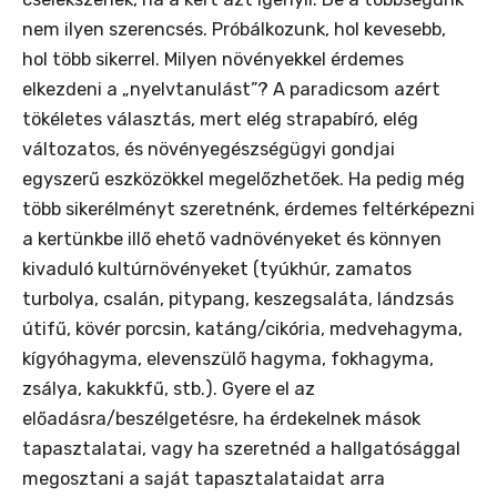
nem ilyen szerencsés. Próbálkozunk, hol kevesebb,
hol több sikerrel. Milyen növényekkel érdemes
elkezdeni a „nyelvtanulást”? A paradicsom azért
tökéletes választás, mert elég strapabíró, elég
változatos, és növényegészségügyi gondjai
egyszerű eszközökkel megelőzhetőek. Ha pedig még
több sikerélményt szeretnénk, érdemes feltérképezni
a kertünkbe illő ehető vadnövényeket és könnyen
kivaduló kultúrnövényeket (tyúkhúr, zamatos
turbolya, csalán, pitypang, keszegsaláta, lándzsás
útifű, kövér porcsin, katáng/cikória, medvehagyma,
kígyóhagyma, elevenszülő hagyma, fokhagyma,
zsálya, kakukkfű, stb.). Gyere el az
előadásra/beszélgetésre, ha érdekelnek mások
tapasztalatai, vagy ha szeretnéd a hallgatósággal
megosztani a saját tapasztalataidat arra