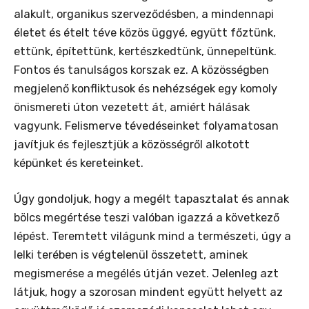
alakult, organikus szerveződésben, a mindennapi
életet és ételt téve közös üggyé, együtt főztünk,
ettünk, építettünk, kertészkedtünk, ünnepeltünk.
Fontos és tanulságos korszak ez. A közösségben
megjelenő konfliktusok és nehézségek egy komoly
önismereti úton vezetett át, amiért hálásak
vagyunk. Felismerve tévedéseinket folyamatosan
javítjuk és fejlesztjük a közösségről alkotott
képünket és kereteinket.
Úgy gondoljuk, hogy a megélt tapasztalat és annak
bölcs megértése teszi valóban igazzá a következő
lépést. Teremtett világunk mind a természeti, úgy a
lelki terében is végtelenül összetett, aminek
megismerése a megélés útján vezet. Jelenleg azt
látjuk, hogy a szorosan mindent együtt helyett az