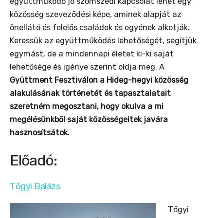
együttműködő jó szomszédi kapcsolat lehet egy
közösség szeveződési képe, aminek alapját az
önellátó és felelős családok és egyének alkotják.
Keressük az együttműködés lehetőségét, segítjük
egymást, de a mindennapi életet ki-ki saját
lehetősége és igénye szerint oldja meg. A
Gyüttment Fesztiválon a Hideg-hegyi közösség
alakulásának történetét és tapasztalatait
szeretném megosztani, hogy okulva a mi
megélésünkből saját közösségeitek javára
hasznosítsátok.
Előadó:
Tőgyi Balázs
Tőgyi