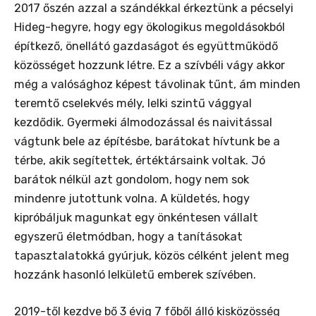
2017 őszén azzal a szándékkal érkeztünk a pécselyi
Hideg-hegyre, hogy egy ökologikus megoldásokból
építkező, önellátó gazdaságot és együttműködő
közösséget hozzunk létre. Ez a szívbéli vágy akkor
még a valósághoz képest távolinak tűnt, ám minden
teremtő cselekvés mély, lelki szintű vággyal
kezdődik. Gyermeki álmodozással és naivitással
vágtunk bele az építésbe, barátokat hívtunk be a
térbe, akik segítettek, értéktársaink voltak. Jó
barátok nélkül azt gondolom, hogy nem sok
mindenre jutottunk volna. A küldetés, hogy
kipróbáljuk magunkat egy önkéntesen vállalt
egyszerű életmódban, hogy a tanításokat
tapasztalatokká gyúrjuk, közös célként jelent meg
hozzánk hasonló lelkületű emberek szívében.
2019-től kezdve bő 3 évig 7 főből álló kisközösség