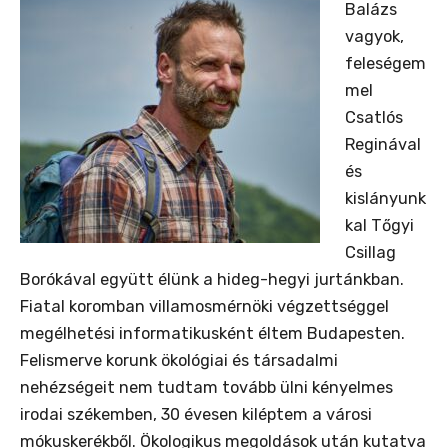
Balázs
vagyok,
feleségem
mel
Csatlós
Reginával
és
kislányunk
kal Tőgyi
Csillag
Borókával együtt élünk a hideg-hegyi jurtánkban.
Fiatal koromban villamosmérnöki végzettséggel
megélhetési informatikusként éltem Budapesten.
Felismerve korunk ökológiai és társadalmi
nehézségeit nem tudtam tovább ülni kényelmes
irodai székemben, 30 évesen kiléptem a városi
mókuskerékből. Ökologikus megoldások után kutatva