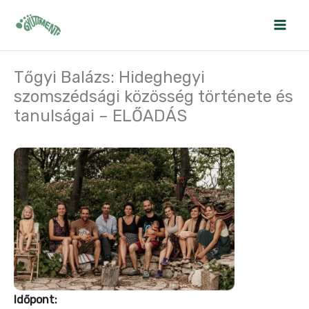
Skip
to
content
Tőgyi Balázs: Hideghegyi
szomszédsági közösség története és
tanulságai – ELŐADÁS
Időpont: