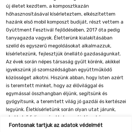
új életet kezdtem, a komposztkazán
hőhasznosításával kísérleteztem, elkészítettem
hazánk első mobil komposzt budiját, részt vettem a
Gyüttment Fesztivál fejlődésében, 2017 óta pedig
tanyagazda vagyok. Életterünk kialakításában
szelíd és egyszerű megoldásokat alkalmazzuk,
kísérletezünk, fejlesztjük önellátó gazdaságunkat.
Az évek során népes társaság gyűlt körénk, akikkel
igyekszünk jó szomszédságban együttműködő
közösséget alkotni. Hiszünk abban, hogy Isten azért
is teremtett minket, hogy az élővilággal és
egymással összhangban éljünk, segítsünk és
gyógyítsunk, a teremtett világ jó gazdái és kertészei
legyünk. Életkísérletünk során olyan utat járunk,
ahol belső felismerésekkel, megújulással és
Fontosnak tartjuk az adatok védelmét
átformálással, kihívásokkal és megoldásokkal, egy