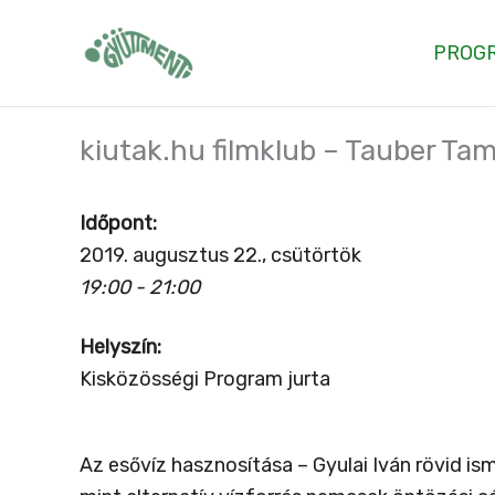
Skip
to
PROG
content
kiutak.hu filmklub – Tauber Ta
Időpont:
2019. augusztus 22., csütörtök
19:00 - 21:00
Helyszín:
Kisközösségi Program jurta
Az esővíz hasznosítása – Gyulai Iván rövid is