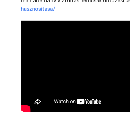
mint alternatív vízforrás nemcsak öntözési c
hasznositasa/