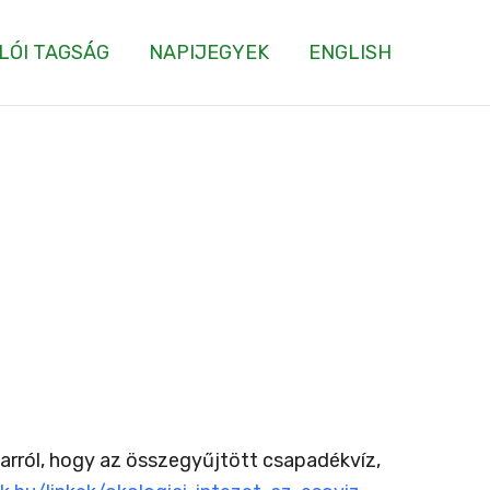
LÓI TAGSÁG
NAPIJEGYEK
ENGLISH
 arról, hogy az összegyűjtött csapadékvíz,