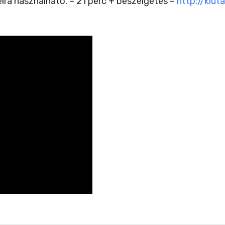
élra használható. – 21 perc + beszélgetés –
http://kiut