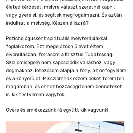
életed kérdését, melyre választ szeretnél kapni,
vagy gyere el, és segítek megfogalmazni. És aztán
indulhat a mélység. Készen állsz rá?
Pszichológusként spirituális mélyterápiákkal
foglalkozom. Ezt megelőzően 5 évet éltem
elvonulásban, forrásom a Krisztus Tudatosság.
Szellemiségem nem kapcsolódik valláshoz, vagy
dogmákhoz; létezésem alapja a fény, az önfegyelem
és a könyörület. Missziómnak érzem békét teremteni
magamban, és ehhez hozzásegítenem benneteket
is, kik testvéreim vagytok.
Gyere és emlékezzünk rá együtt kik vagyunk!