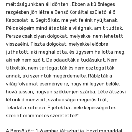
méltóságunkban áll dönteni. Ebben a különleges
rezgésben jön létre a Benső Kör által születő, élő
Kapcsolat is. Segítő kéz, melyet felénk nyújtanak.
Példaképeim mind átadták a világnak, amit tudtak.
Persze csak olyan dolgokat, melyekkel nem lehetett
visszaélni. Tiszta dolgokat, melyekkel előbbre
juthatott, aki meghallotta, és úgysem hallotta meg,
akinek nem szólt. De odaadták a tudásukat. Nem
titkolták, nem tartogatták és nem osztogatták
annak, aki szerintük megérdemelte. Rábízták a
világfolyamat eseményeire, hogy mi legyen belőle,
hová jusson, hogyan szökkenjen szárba. Léte átszövi
létünk dimenzióit, szabadsága megerősíti őt,
feladata kötelezi. Éljetek hát vele képességeitek
szerint örömmel és szeretettel!”
A Benső kört 1-6 ember játszhatja. Hozd magaddal