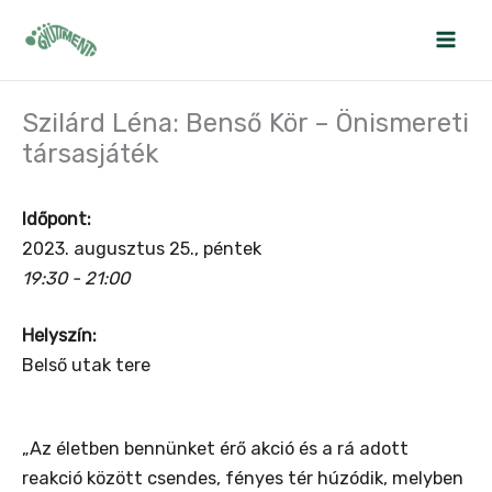
Skip
to
content
Szilárd Léna: Benső Kör – Önismereti
társasjáték
Időpont:
2023. augusztus 25., péntek
19:30 - 21:00
Helyszín:
Belső utak tere
„Az életben bennünket érő akció és a rá adott
reakció között csendes, fényes tér húzódik, melyben