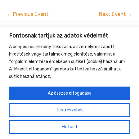
←
Previous Event
Next Event
→
Gyüttment Találkozó, 2026. augusztus 27-30.,
Fontosnak tartjuk az adatok védelmét
Csobánkapuszta
A böngészési élmény fokozása, a személyre szabott
hirdetések vagy tartalmak megjelenítése, valamint a
forgalom elemzése érdekében sütiket (cookie) használunk.
A "Mindet elfogadom" gombra kattintva hozzájárulhat a
sütik használatához.
Az összes elfogadása
Testreszabás
Elutasít