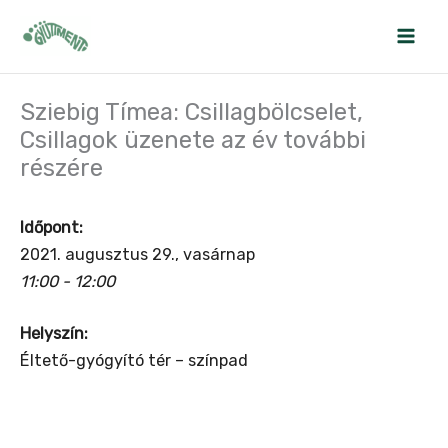
Skip
to
content
Sziebig Tímea: Csillagbölcselet,
Csillagok üzenete az év további
részére
Időpont:
2021. augusztus 29., vasárnap
11:00 - 12:00
Helyszín:
Éltető-gyógyító tér – színpad